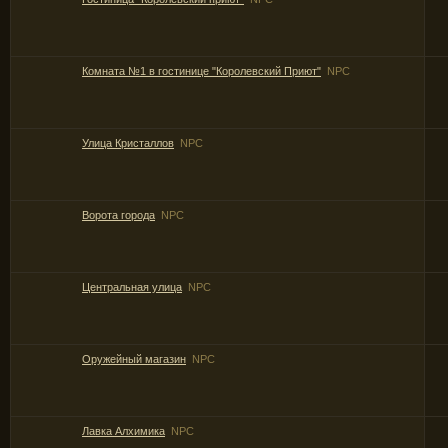
Комната №1 в гостинице "Королевский Приют"
NPC
Улица Кристаллов
NPC
Ворота города
NPC
Центральная улица
NPC
Оружейный магазин
NPC
Лавка Алхимика
NPC