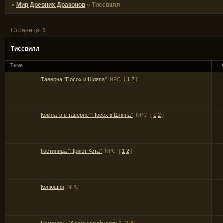
»
Мир Древних Драконов
»
Тиссвилл
Страница:
1
Тиссвилл
Тема
Таверна "Посох и Шляпа"
NPC
[
1
2
]
Комната в таверне "Посох и Шляпа"
NPC
[
1
2
]
Гостиница "Приют Кота"
NPC
[
1
2
]
Конюшня
NPC
Гостиница "Королевский приют"
NPC