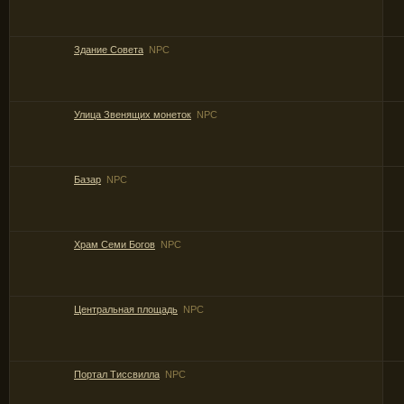
Здание Совета
NPC
Улица Звенящих монеток
NPC
Базар
NPC
Храм Семи Богов
NPC
Центральная площадь
NPC
Портал Тиссвилла
NPC