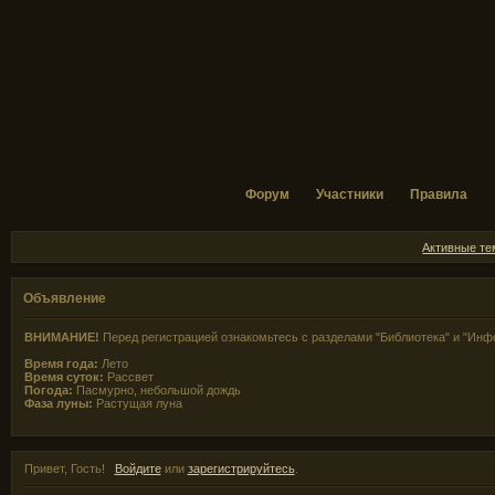
Форум
Участники
Правила
Активные т
Объявление
ВНИМАНИЕ!
Перед регистрацией ознакомьтесь с разделами "Библиотека" и "Инф
Время года:
Лето
Время суток:
Рассвет
Погода:
Пасмурно, небольшой дождь
Фаза луны:
Растущая луна
Привет, Гость!
Войдите
или
зарегистрируйтесь
.