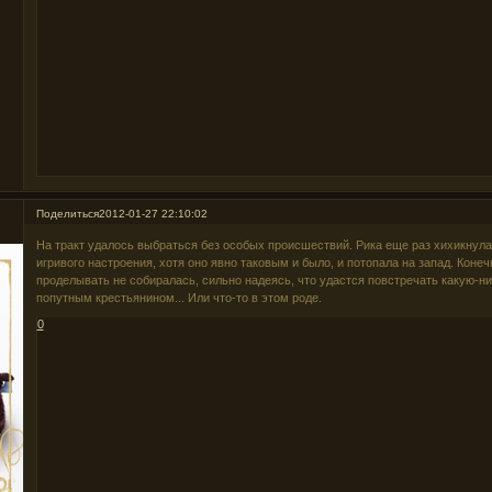
Поделиться
2012-01-27 22:10:02
На тракт удалось выбраться без особых происшествий. Рика еще раз хихикнула,
игривого настроения, хотя оно явно таковым и было, и потопала на запад. Конеч
проделывать не собиралась, сильно надеясь, что удастся повстречать какую-ни
попутным крестьянином... Или что-то в этом роде.
0