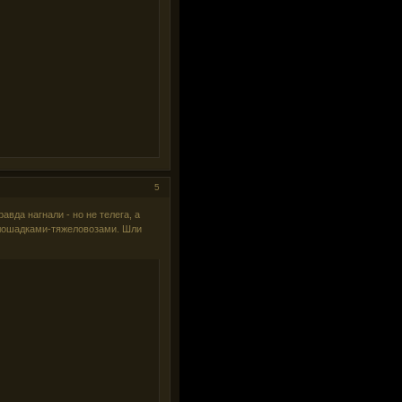
5
вда нагнали - но не телега, а
 лошадками-тяжеловозами. Шли