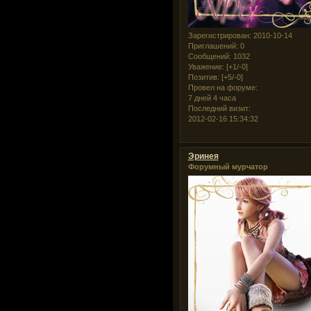
Зарегистрирован
: 2010-10-14
Приглашений:
0
Сообщений:
1032
Уважение:
[+1/-0]
Позитив:
[+5/-0]
Провел на форуме:
7 дней 4 часа
Последний визит:
2012-02-16 15:34:32
Эринея
Форумный мурчатор