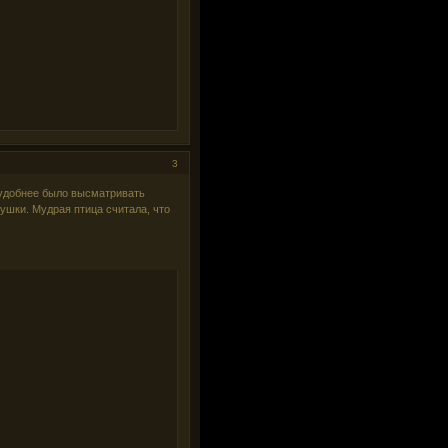
3
о удобнее было высматривать
вушки. Мудрая птица считала, что