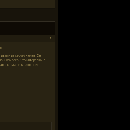
1
литами из серого камня. Он
анного леса. Что интересно, в
ударства Магов можно было