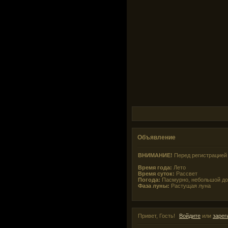
Объявление
ВНИМАНИЕ!
Перед регистрацией 
Время года:
Лето
Время суток:
Рассвет
Погода:
Пасмурно, небольшой д
Фаза луны:
Растущая луна
Привет, Гость!
Войдите
или
зарег