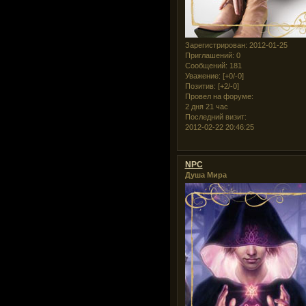
Зарегистрирован
: 2012-01-25
Приглашений:
0
Сообщений:
181
Уважение:
[+0/-0]
Позитив:
[+2/-0]
Провел на форуме:
2 дня 21 час
Последний визит:
2012-02-22 20:46:25
NPC
Душа Мира