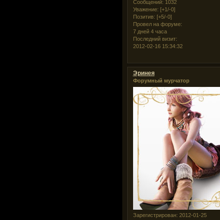
Сообщений:
1032
Уважение:
[+1/-0]
Позитив:
[+5/-0]
Провел на форуме:
7 дней 4 часа
Последний визит:
2012-02-16 15:34:32
Эринея
Форумный мурчатор
Зарегистрирован
: 2012-01-25