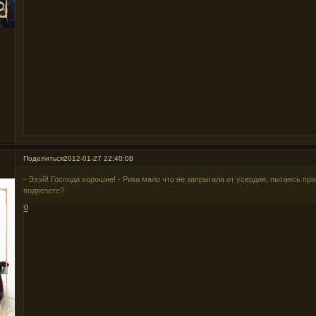
Поделиться
2012-01-27 22:40:08
- Эээй! Господа хорошие! - Рика мало что не запрыгала от усердия, пытаясь при
подвезете?
0