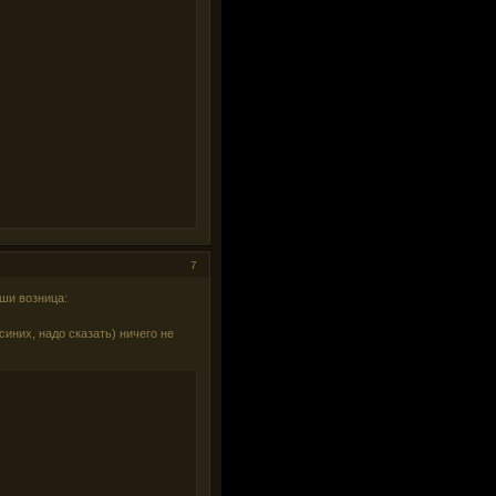
7
ши возница:
синих, надо сказать) ничего не