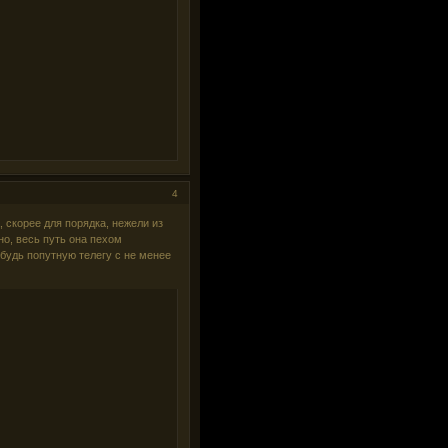
4
 скорее для порядка, нежели из
но, весь путь она пехом
будь попутную телегу с не менее