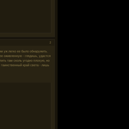
2
ом уж легко ее было обнаружить.
ее оживленную - глядишь, удастся
пить там сколь угодно плохую, но
я таинственный край света - лишь