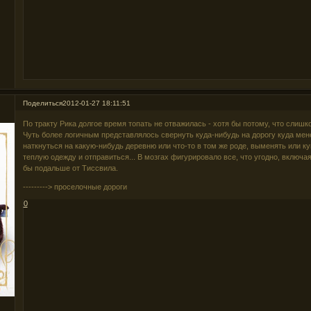
Поделиться
2012-01-27 18:11:51
По тракту Рика долгое время топать не отважилась - хотя бы потому, что слишк
Чуть более логичным представлялось свернуть куда-нибудь на дорогу куда мен
наткнуться на какую-нибудь деревню или что-то в том же роде, выменять или ку
теплую одежду и отправиться... В мозгах фигурировало все, что угодно, включа
бы подальше от Тиссвила.
---------> проселочные дороги
0