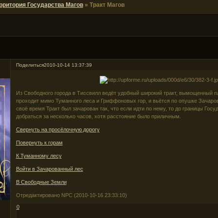
рритория Государства Магов
»
Тракт Магов
Поделиться
2010-10-14 13:37:39
Из Свободного города в Тиссвилл ведёт удобный широкий тракт, вымощенный п
проходит мимо Туманного леса и Гриффоновых гор, и вьётся по опушке Зачаров
своё время Тракт был зачарован так, что если идти по нему, то до границы Гос
добраться за несколько часов, хотя расстояние было приличным.
Свернуть на просёлочную дорогу
Повернуть к горам
К Туманному лесу
Войти в Зачарованный лес
В Свободные Земли
Отредактировано NPC (2010-10-16 23:33:10)
0