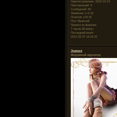
Зарегистрирован
: 2010-10-24
Приглашений:
0
Сообщений:
69
Уважение:
[+1/-0]
Позитив:
[+0/-0]
Пол:
Мужской
Провел на форуме:
7 часов 28 минут
Последний визит:
2012-02-07 16:24:33
Эринея
Форумный мурчатор