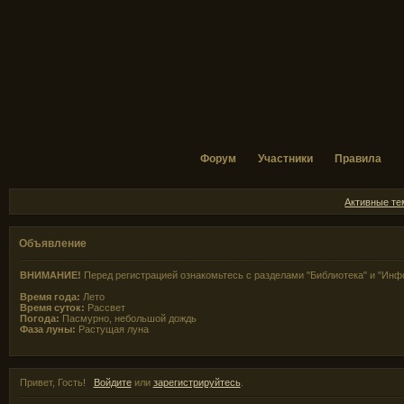
Форум
Участники
Правила
Активные т
Объявление
ВНИМАНИЕ!
Перед регистрацией ознакомьтесь с разделами "Библиотека" и "Инф
Время года:
Лето
Время суток:
Рассвет
Погода:
Пасмурно, небольшой дождь
Фаза луны:
Растущая луна
Привет, Гость!
Войдите
или
зарегистрируйтесь
.