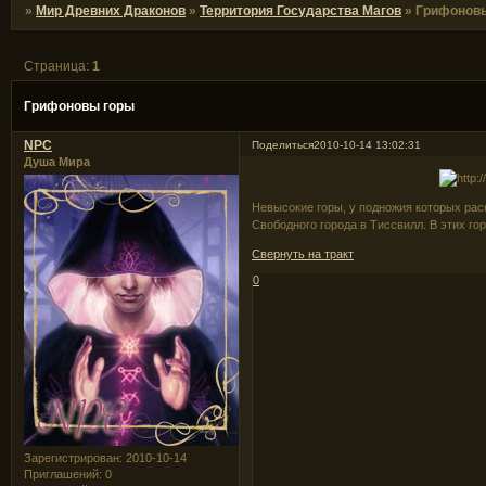
»
Мир Древних Драконов
»
Территория Государства Магов
»
Грифонов
Страница:
1
Грифоновы горы
NPC
Поделиться
2010-10-14 13:02:31
Душа Мира
Невысокие горы, у подножия которых раск
Свободного города в Тиссвилл. В этих г
Свернуть на тракт
0
Зарегистрирован
: 2010-10-14
Приглашений:
0