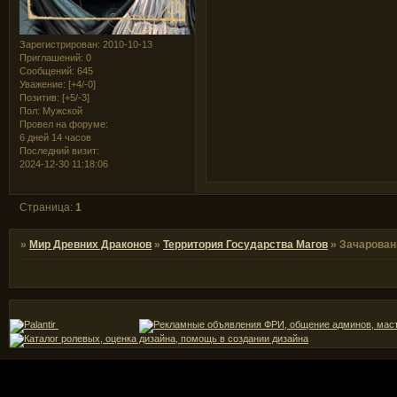
Зарегистрирован
: 2010-10-13
Приглашений:
0
Сообщений:
645
Уважение:
[+4/-0]
Позитив:
[+5/-3]
Пол:
Мужской
Провел на форуме:
6 дней 14 часов
Последний визит:
2024-12-30 11:18:06
Страница:
1
»
Мир Древних Драконов
»
Территория Государства Магов
»
Зачарован