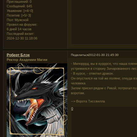
Приглашений:
0
Сообщений:
645
Уважение:
[+4/-0]
Позитив:
[+5/-3]
Пол:
Мужской
Провел на форуме:
6 дней 14 часов
Последний визит:
2024-12-30 11:18:06
Роберт Блэк
Поделиться
2012-01-30 21:45:30
Ректор Академии Магии
- Милорррд, вы в курррсе, что наша пленн
устремился в сторону Зачарованного лес
- В курсе, - ответил дракон.
Он опустился на той же поляне, откуда в
человека.
Затем присел рядом с Рикой, потрогал пу
воротам.
--> Ворота Тиссвилла
0