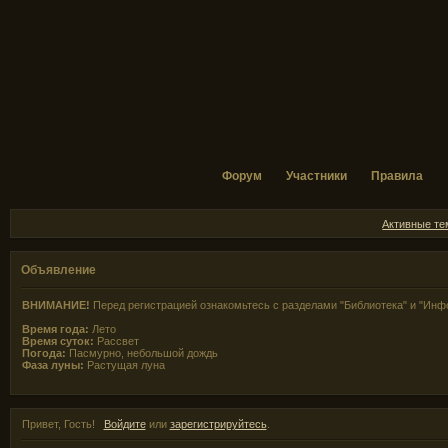
Форум
Участники
Правила
Активные т
Объявление
ВНИМАНИЕ!
Перед регистрацией ознакомьтесь с разделами "Библиотека" и "Инф
Время года:
Лето
Время суток:
Рассвет
Погода:
Пасмурно, небольшой дождь
Фаза луны:
Растущая луна
Привет, Гость!
Войдите
или
зарегистрируйтесь
.