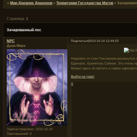
»
Мир Древних Драконов
»
Территория Государства Магов
»
Зачарован
Страница:
1
Зачарованный лес
NPC
Поделиться
2010-10-14 12:49:53
Душа Мира
Недалеко от стен Тиссвилла раскинулся 
Единорог, Хранитель Сияния. Это очень к
Можно здесь встретить и самих единорог
Выйти на тракт
0
Зарегистрирован
: 2010-10-14
Приглашений:
0