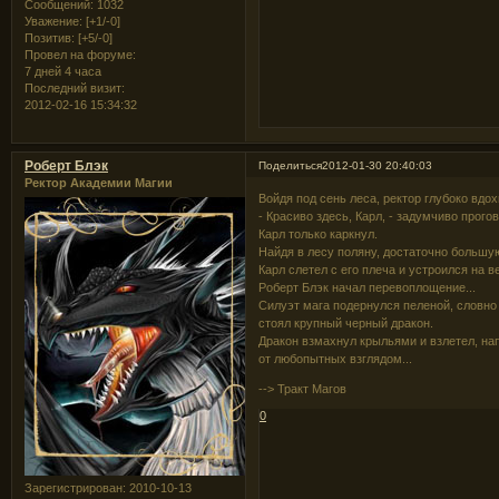
Сообщений:
1032
Уважение:
[+1/-0]
Позитив:
[+5/-0]
Провел на форуме:
7 дней 4 часа
Последний визит:
2012-02-16 15:34:32
Роберт Блэк
Поделиться
2012-01-30 20:40:03
Ректор Академии Магии
Войдя под сень леса, ректор глубоко вдо
- Красиво здесь, Карл, - задумчиво прогов
Карл только каркнул.
Найдя в лесу поляну, достаточно большу
Карл слетел с его плеча и устроился на ве
Роберт Блэк начал перевоплощение...
Силуэт мага подернулся пеленой, словно 
стоял крупный черный дракон.
Дракон взмахнул крыльями и взлетел, на
от любопытных взглядом...
--> Тракт Магов
0
Зарегистрирован
: 2010-10-13