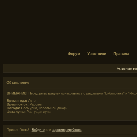
Форум
Участники
Правила
Активные т
Объявление
ВНИМАНИЕ!
Перед регистрацией ознакомьтесь с разделами "Библиотека" и "Инф
Время года:
Лето
Время суток:
Рассвет
Погода:
Пасмурно, небольшой дождь
Фаза луны:
Растущая луна
Привет, Гость!
Войдите
или
зарегистрируйтесь
.