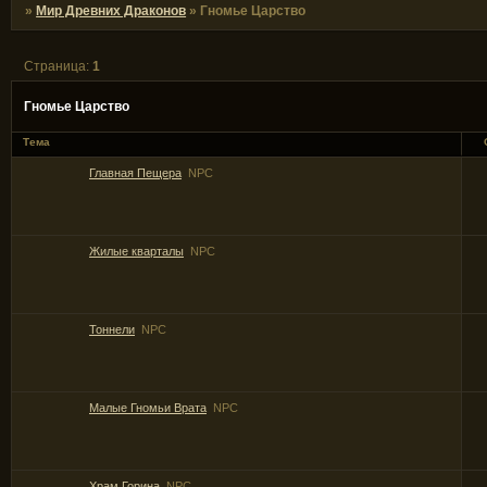
»
Мир Древних Драконов
»
Гномье Царство
Страница:
1
Гномье Царство
Тема
Главная Пещера
NPC
Жилые кварталы
NPC
Тоннели
NPC
Малые Гномьи Врата
NPC
Храм Горина
NPC