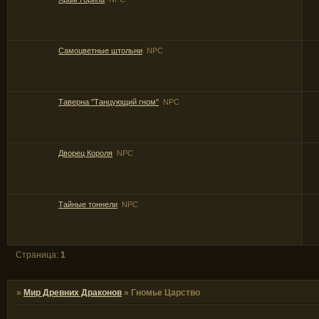
Самоцветные штольни
NPC
Таверна "Танцующий гном"
NPC
Дворец Короля
NPC
Тайные тоннели
NPC
Страница:
1
»
Мир Древних Драконов
»
Гномье Царство