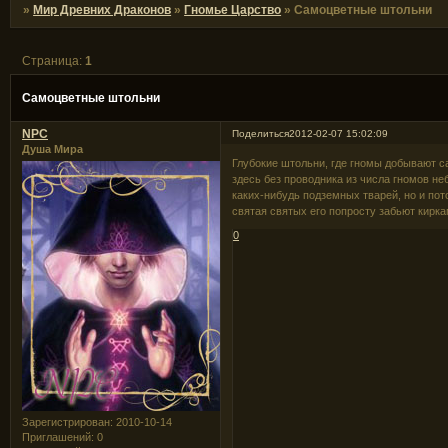
»
Мир Древних Драконов
»
Гномье Царство
»
Самоцветные штольни
Страница:
1
Самоцветные штольни
NPC
Поделиться
2012-02-07 15:02:09
Душа Мира
Глубокие штольни, где гномы добывают с
здесь без проводника из числа гномов не
каких-нибудь подземных тварей, но и пот
святая святых его попросту забьют кирка
0
Зарегистрирован
: 2010-10-14
Приглашений:
0