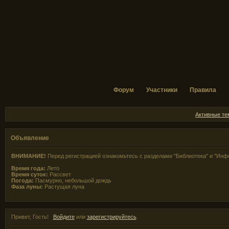
Форум
Участники
Правила
Активные т
Объявление
ВНИМАНИЕ!
Перед регистрацией ознакомьтесь с разделами "Библиотека" и "Инф
Время года:
Лето
Время суток:
Рассвет
Погода:
Пасмурно, небольшой дождь
Фаза луны:
Растущая луна
Привет, Гость!
Войдите
или
зарегистрируйтесь
.