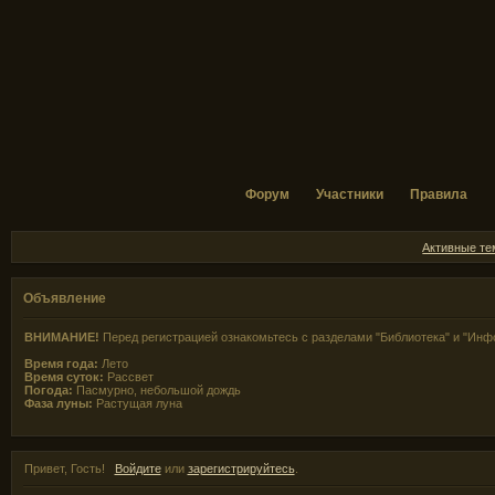
Форум
Участники
Правила
Активные т
Объявление
ВНИМАНИЕ!
Перед регистрацией ознакомьтесь с разделами "Библиотека" и "Инф
Время года:
Лето
Время суток:
Рассвет
Погода:
Пасмурно, небольшой дождь
Фаза луны:
Растущая луна
Привет, Гость!
Войдите
или
зарегистрируйтесь
.