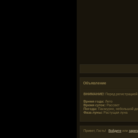
Объявление
ВНИМАНИЕ!
Перед регистрацией 
Время года:
Лето
Время суток:
Рассвет
Погода:
Пасмурно, небольшой д
Фаза луны:
Растущая луна
Привет, Гость!
Войдите
или
зарег