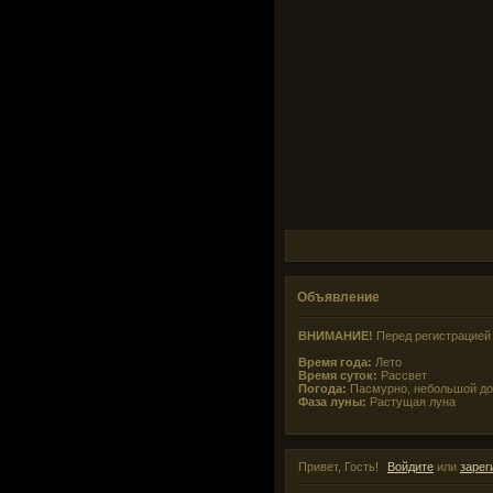
Объявление
ВНИМАНИЕ!
Перед регистрацией 
Время года:
Лето
Время суток:
Рассвет
Погода:
Пасмурно, небольшой д
Фаза луны:
Растущая луна
Привет, Гость!
Войдите
или
зарег