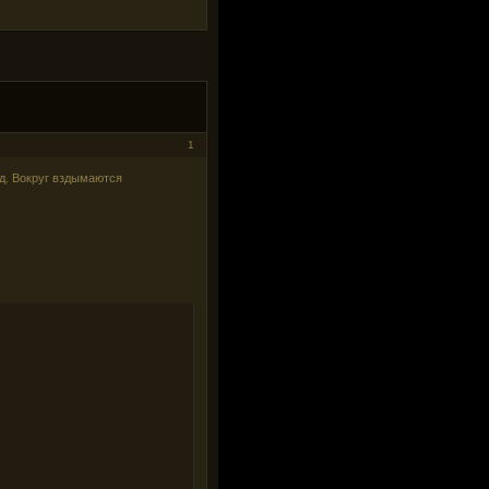
1
д. Вокруг вздымаются