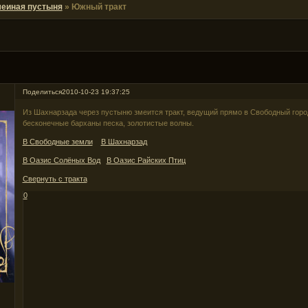
еиная пустыня
»
Южный тракт
Поделиться
2010-10-23 19:37:25
Из Шахнарзада через пустыню змеится тракт, ведущий прямо в Свободный горо
бесконечные барханы песка, золотистые волны.
В Свободные земли
В Шахнарзад
В Оазис Солёных Вод
В Оазис Райских Птиц
Свернуть с тракта
0