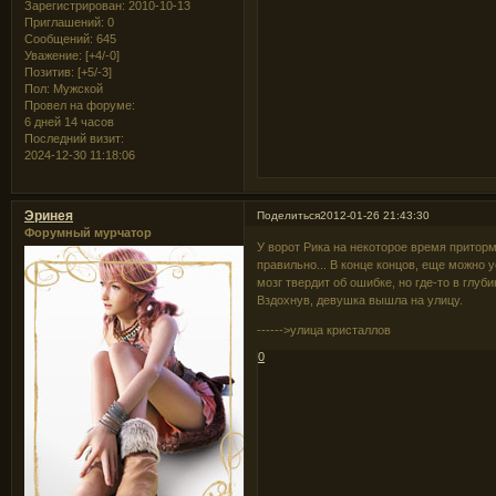
Зарегистрирован
: 2010-10-13
Приглашений:
0
Сообщений:
645
Уважение:
[+4/-0]
Позитив:
[+5/-3]
Пол:
Мужской
Провел на форуме:
6 дней 14 часов
Последний визит:
2024-12-30 11:18:06
Эринея
Поделиться
2012-01-26 21:43:30
Форумный мурчатор
У ворот Рика на некоторое время приторм
правильно... В конце концов, еще можно у
мозг твердит об ошибке, но где-то в глу
Вздохнув, девушка вышла на улицу.
------>улица кристаллов
0