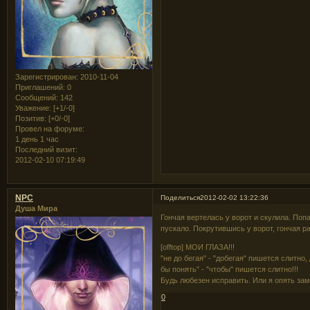
Зарегистрирован
: 2010-11-04
Приглашений:
0
Сообщений:
142
Уважение:
[+1/-0]
Позитив:
[+0/-0]
Провел на форуме:
1 день 1 час
Последний визит:
2012-02-10 07:19:49
NPC
Поделиться
2012-02-02 13:22:36
Душа Мира
Гончая вертелась у ворот и скулила. Поп
пускало. Покрутившись у ворот, гончая р
[offtop] МОИ ГЛАЗА!!!
"не до бегая" - "добегая" пишется слитно, 
бы понять" - "чтобы" пишется слитно!!!
Будь любезен исправить. Или я опять за
0