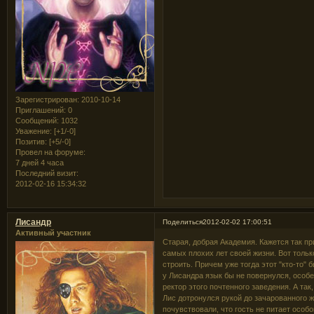
Зарегистрирован
: 2010-10-14
Приглашений:
0
Сообщений:
1032
Уважение:
[+1/-0]
Позитив:
[+5/-0]
Провел на форуме:
7 дней 4 часа
Последний визит:
2012-02-16 15:34:32
Лисандр
Поделиться
2012-02-02 17:00:51
Активный участник
Старая, добрая Академия. Кажется так пр
самых плохих лет своей жизни. Вот только
строить. Причем уже тогда этот "кто-то"
у Лисандра язык бы не повернулся, особе
ректор этого почтенного заведения. А так,
Лис дотронулся рукой до зачарованного ж
почувствовали, что гость не питает особ