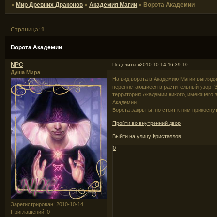
»
Мир Древних Драконов
»
Академия Магии
»
Ворота Академии
Страница:
1
Ворота Академии
NPC
Поделиться
2010-10-14 16:39:10
Душа Мира
На вид ворота в Академию Магии выглядя
переплетающиеся в растительный узор. 
территорию Академии никого, имеющего з
Академии.
Ворота закрыты, но стоит к ним прикосну
Пройти во внутренний двор
Выйти на улицу Кристаллов
0
Зарегистрирован
: 2010-10-14
Приглашений:
0