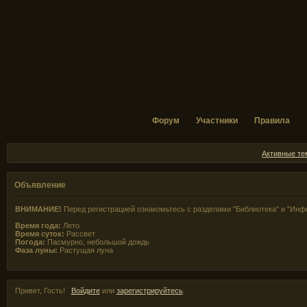
Форум
Участники
Правила
Активные т
Объявление
ВНИМАНИЕ!
Перед регистрацией ознакомьтесь с разделами "Библиотека" и "Инф
Время года:
Лето
Время суток:
Рассвет
Погода:
Пасмурно, небольшой дождь
Фаза луны:
Растущая луна
Привет, Гость!
Войдите
или
зарегистрируйтесь
.