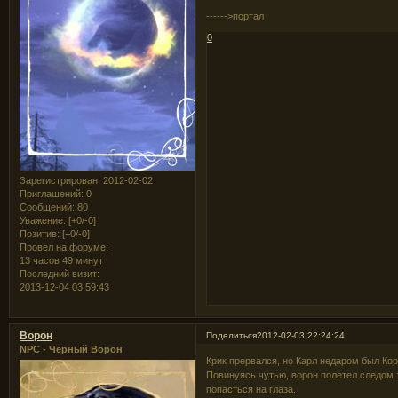
------>портал
0
Зарегистрирован
: 2012-02-02
Приглашений:
0
Сообщений:
80
Уважение:
[+0/-0]
Позитив:
[+0/-0]
Провел на форуме:
13 часов 49 минут
Последний визит:
2013-12-04 03:59:43
Ворон
Поделиться
2012-02-03 22:24:24
NPC - Черный Ворон
Крик прервался, но Карл недаром был Кор
Повинуясь чутью, ворон полетел следом за
попасться на глаза.