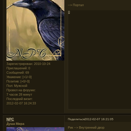
--> Портал
0
Зарегистрирован
: 2010-10-24
Приглашений:
0
Сообщений:
69
Уважение:
[+1/-0]
Позитив:
[+0/-0]
Пол:
Мужской
Провел на форуме:
7 часов 28 минут
Последний визит:
2012-02-07 16:24:33
NPC
Поделиться
2012-02-07 16:21:05
Душа Мира
Рик --> Внутренний двор