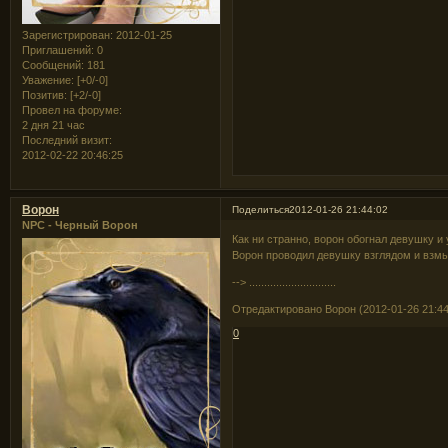
Зарегистрирован
: 2012-01-25
Приглашений:
0
Сообщений:
181
Уважение:
[+0/-0]
Позитив:
[+2/-0]
Провел на форуме:
2 дня 21 час
Последний визит:
2012-02-22 20:46:25
Ворон
Поделиться
2012-01-26 21:44:02
NPC - Черный Ворон
Как ни странно, ворон обогнал девушку и
Ворон проводил девушку взглядом и взмы
--> .............................
Отредактировано Ворон (2012-01-26 21:44
0