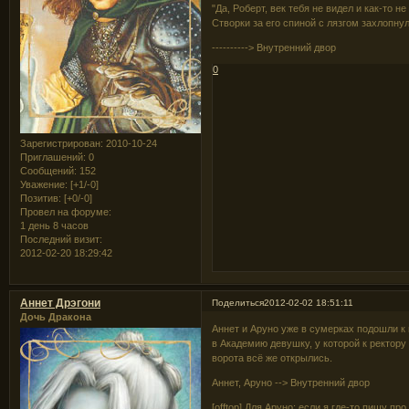
"Да, Роберт, век тебя не видел и как-то
Створки за его спиной с лязгом захлопну
----------> Внутренний двор
0
Зарегистрирован
: 2010-10-24
Приглашений:
0
Сообщений:
152
Уважение:
[+1/-0]
Позитив:
[+0/-0]
Провел на форуме:
1 день 8 часов
Последний визит:
2012-02-20 18:29:42
Аннет Дрэгони
Поделиться
2012-02-02 18:51:11
Дочь Дракона
Аннет и Аруно уже в сумерках подошли к 
в Академию девушку, у которой к ректору 
ворота всё же открылись.
Аннет, Аруно --> Внутренний двор
[offtop] Для Аруно: если я где-то пишу п