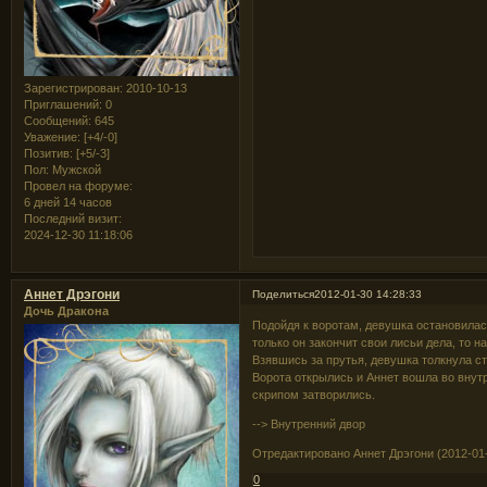
Зарегистрирован
: 2010-10-13
Приглашений:
0
Сообщений:
645
Уважение:
[+4/-0]
Позитив:
[+5/-3]
Пол:
Мужской
Провел на форуме:
6 дней 14 часов
Последний визит:
2024-12-30 11:18:06
Аннет Дрэгони
Поделиться
2012-01-30 14:28:33
Дочь Дракона
Подойдя к воротам, девушка остановилась
только он закончит свои лисьи дела, то на
Взявшись за прутья, девушка толкнула ств
Ворота открылись и Аннет вошла во внут
скрипом затворились.
--> Внутренний двор
Отредактировано Аннет Дрэгони (2012-01-
0