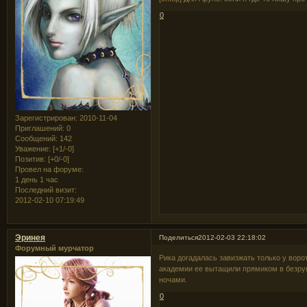
0
Зарегистрирован
: 2010-11-04
Приглашений:
0
Сообщений:
142
Уважение:
[+1/-0]
Позитив:
[+0/-0]
Провел на форуме:
1 день 1 час
Последний визит:
2012-02-10 07:19:49
Эринея
Поделиться
2012-02-03 22:18:02
Форумный мурчатор
Рика догадалась завизжать только у ворот
академии ее вытащили прямиком в безрук
ночами.
0