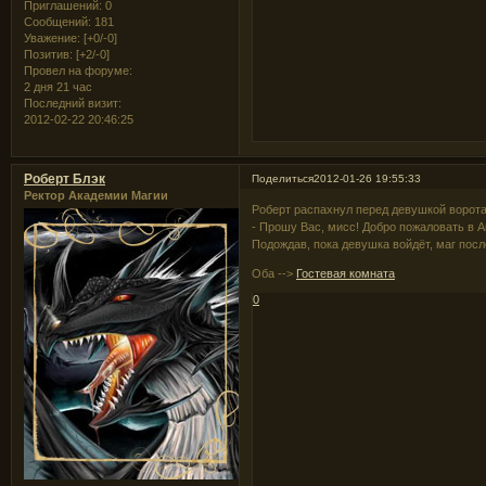
Приглашений:
0
Сообщений:
181
Уважение:
[+0/-0]
Позитив:
[+2/-0]
Провел на форуме:
2 дня 21 час
Последний визит:
2012-02-22 20:46:25
Роберт Блэк
Поделиться
2012-01-26 19:55:33
Ректор Академии Магии
Роберт распахнул перед девушкой ворота
- Прошу Вас, мисс! Добро пожаловать в 
Подождав, пока девушка войдёт, маг посл
Оба -->
Гостевая комната
0