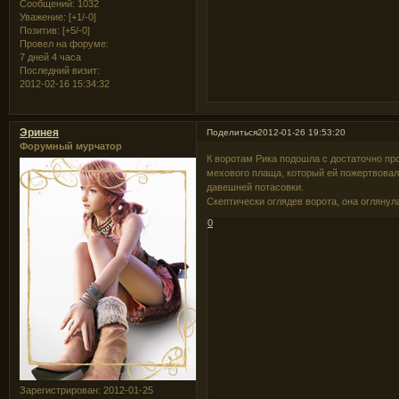
Сообщений:
1032
Уважение:
[+1/-0]
Позитив:
[+5/-0]
Провел на форуме:
7 дней 4 часа
Последний визит:
2012-02-16 15:34:32
Эринея
Поделиться
2012-01-26 19:53:20
Форумный мурчатор
К воротам Рика подошла с достаточно пр
мехового плаща, который ей пожертвовал
давешней потасовки.
Скептически оглядев ворота, она оглянул
0
Зарегистрирован
: 2012-01-25