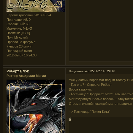
Зарегистрирован
: 2010-10-24
Приглашений:
0
Сообщений:
69
Уважение:
[+1/-0]
Позитив:
[+0/-0]
Пол:
Мужской
Провел на форуме:
7 часов 28 минут
Последний визит:
2012-02-07 16:24:33
Роберт Блэк
Поделиться
2012-01-27 16:29:10
Ректор Академии Магии
Уже у самых ворот маг подняг голову к н
- Где она? - Спросил Роберт.
Ворон каркнул:
- Гостиница "Прррриют Кота". Там кто-то
Маг вздрогнул. Белые волосы... отсутствие
Стремительной походкой маг отправился 
--> Гостиница "Приют Кота"
0