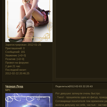
Зарегистрирован
: 2012-01-25
Приглашений:
0
Сообщений:
181
Уважение:
[+0/-0]
Позитив:
[+2/-0]
Провел на форуме:
2 дня 21 час
Последний визит:
2012-02-22 20:46:25
Черная Луна
Поделиться
2012-02-03 22:20:43
NPC
Рот девушке заткнули очень быстро.
- Тихо! - прошипела одна из фигур, прав
Сотоварищи похитителя тем временем рас
волоча девушку на себе, частью - заста