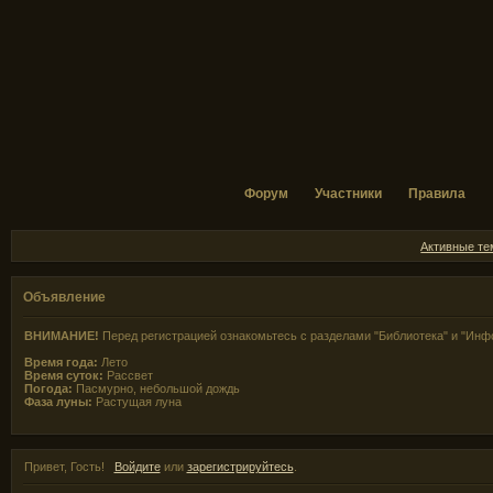
Форум
Участники
Правила
Активные т
Объявление
ВНИМАНИЕ!
Перед регистрацией ознакомьтесь с разделами "Библиотека" и "Инф
Время года:
Лето
Время суток:
Рассвет
Погода:
Пасмурно, небольшой дождь
Фаза луны:
Растущая луна
Привет, Гость!
Войдите
или
зарегистрируйтесь
.