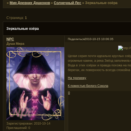
»
Мир Древних Драконов
»
Солнечный Лес
»
Зеркальные озёра
Страница:
1
Зеркальные озёра
NPC
Поделиться
2010-10-15 10:06:35
Душа Мира
Целая серия почти идеально круглых озёр 
огромные камни, а река Звёзд заполнила
Вода в этих озёрах и правда похожа на п
берегах, их поверхность всегда спокойна
На тропинку
К поместью Белого Сокола
0
Зарегистрирован
: 2010-10-14
Приглашений:
0