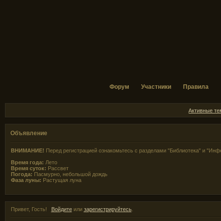
Форум
Участники
Правила
Активные т
Объявление
ВНИМАНИЕ!
Перед регистрацией ознакомьтесь с разделами "Библиотека" и "Инф
Время года:
Лето
Время суток:
Рассвет
Погода:
Пасмурно, небольшой дождь
Фаза луны:
Растущая луна
Привет, Гость!
Войдите
или
зарегистрируйтесь
.