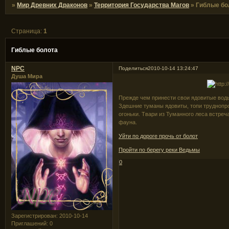
»
Мир Древних Драконов
»
Территория Государства Магов
»
Гиблые бо
Страница:
1
Гиблые болота
NPC
Поделиться
2010-10-14 13:24:47
Душа Мира
Прежде чем принести свои ядовитые воды
Здешние туманы ядовиты, топи труднопр
огоньки. Твари из Туманного леса встреч
фауна.
Уйти по дороге прочь от болот
Пройти по берегу реки Ведьмы
0
Зарегистрирован
: 2010-10-14
Приглашений:
0