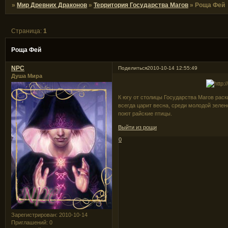
»
Мир Древних Драконов
»
Территория Государства Магов
»
Роща Фей
Страница:
1
Роща Фей
NPC
Поделиться
2010-10-14 12:55:49
Душа Мира
К югу от столицы Государства Магов раск
всегда царит весна, среди молодой зелен
поют райские птицы.
Выйти из рощи
0
Зарегистрирован
: 2010-10-14
Приглашений:
0