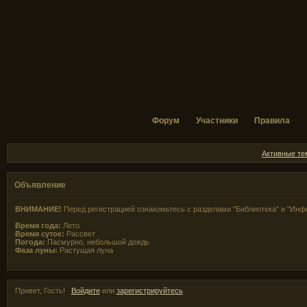
Форум
Участники
Правила
Активные т
Объявление
ВНИМАНИЕ!
Перед регистрацией ознакомьтесь с разделами "Библиотека" и "Инф
Время года:
Лето
Время суток:
Рассвет
Погода:
Пасмурно, небольшой дождь
Фаза луны:
Растущая луна
Привет, Гость!
Войдите
или
зарегистрируйтесь
.