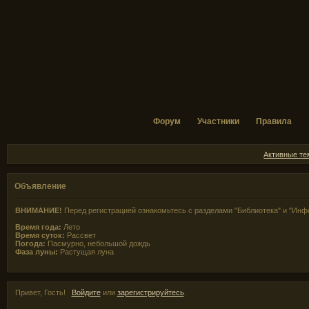
Форум
Участники
Правила
Активные т
Объявление
ВНИМАНИЕ!
Перед регистрацией ознакомьтесь с разделами "Библиотека" и "Инф
Время года:
Лето
Время суток:
Рассвет
Погода:
Пасмурно, небольшой дождь
Фаза луны:
Растущая луна
Привет, Гость!
Войдите
или
зарегистрируйтесь
.