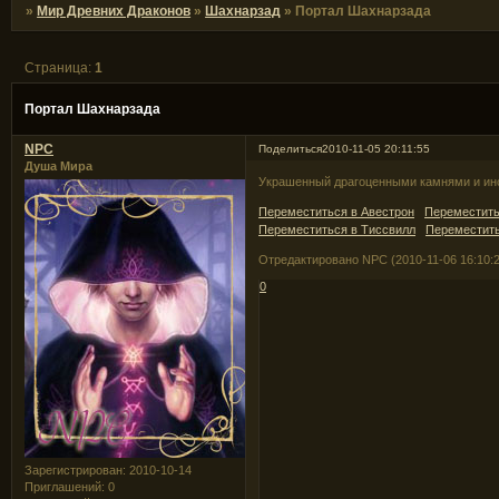
»
Мир Древних Драконов
»
Шахнарзад
»
Портал Шахнарзада
Страница:
1
Портал Шахнарзада
NPC
Поделиться
2010-11-05 20:11:55
Душа Мира
Украшенный драгоценными камнями и инс
Переместиться в Авестрон
Переместить
Переместиться в Тиссвилл
Переместить
Отредактировано NPC (2010-11-06 16:10:2
0
Зарегистрирован
: 2010-10-14
Приглашений:
0