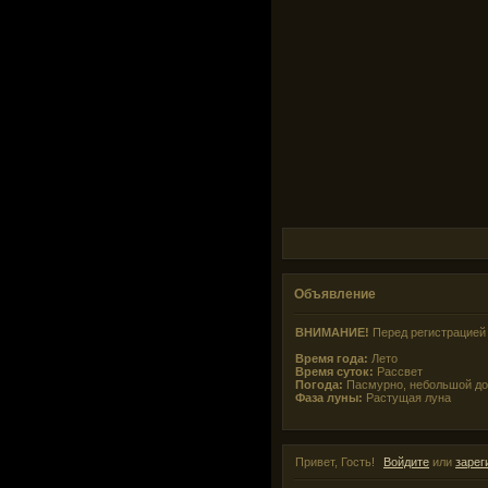
Объявление
ВНИМАНИЕ!
Перед регистрацией 
Время года:
Лето
Время суток:
Рассвет
Погода:
Пасмурно, небольшой д
Фаза луны:
Растущая луна
Привет, Гость!
Войдите
или
зарег