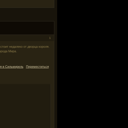
1
стоит недалеко от дворца короля.
орода Мира.
я в Сильмирель
Переместиться