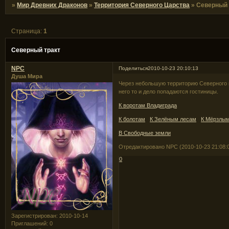
»
Мир Древних Драконов
»
Территория Северного Царства
»
Северный 
Страница:
1
Северный тракт
NPC
Поделиться
2010-10-23 20:10:13
Душа Мира
Через небольшую территорию Северного 
него то и дело попадаются гостиницы.
К воротам Владиграда
К болотам
К Зелёным лесам
К Мёрзлым
В Свободные земли
Отредактировано NPC (2010-10-23 21:08:
0
Зарегистрирован
: 2010-10-14
Приглашений:
0