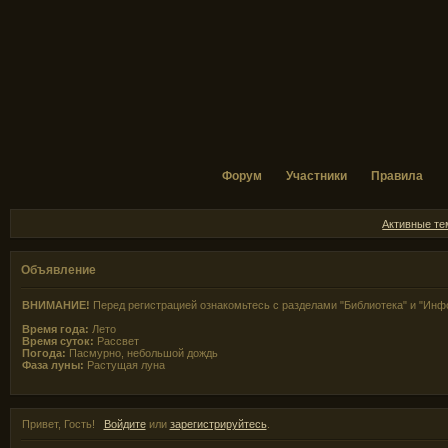
Форум
Участники
Правила
Активные т
Объявление
ВНИМАНИЕ!
Перед регистрацией ознакомьтесь с разделами "Библиотека" и "Инф
Время года:
Лето
Время суток:
Рассвет
Погода:
Пасмурно, небольшой дождь
Фаза луны:
Растущая луна
Привет, Гость!
Войдите
или
зарегистрируйтесь
.