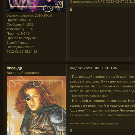
Отредактировано NPC (2012-02-07 12:21:
0
Зарегистрирован
: 2010-10-14
Приглашений:
0
Сообщений:
1032
Уважение:
[+1/-0]
Позитив:
[+5/-0]
Провел на форуме:
7 дней 4 часа
Последний визит:
2012-02-16 15:34:32
Лисандр
Поделиться
2012-02-07 13:04:35
Активный участник
- Противодействовать они будут,
- кив
который, получил Рику немало попорти
прищучили. Но то, что он жив означае
Легко, не касаясь стремян, вскочив в сед
- Благодарю, уважаемый.
- И с тобой я полностью согласен. Нас
самому не понятно. А я надеюсь на те
"друзьям", - судя по ухмылке Лисандр
Не дожидаясь ответа он направил коня в 
---------------> Северные ворота
0