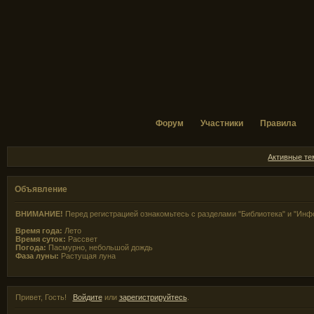
Форум
Участники
Правила
Активные т
Объявление
ВНИМАНИЕ!
Перед регистрацией ознакомьтесь с разделами "Библиотека" и "Инф
Время года:
Лето
Время суток:
Рассвет
Погода:
Пасмурно, небольшой дождь
Фаза луны:
Растущая луна
Привет, Гость!
Войдите
или
зарегистрируйтесь
.