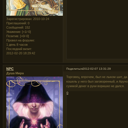
Зарегистрирован
: 2010-10-24
Приглашений:
0
Сообщений:
152
Уважение:
[+1/-0]
Позитив:
[+0/-0]
Провел на форуме:
1 день 8 часов
Последний визит:
2012-02-20 18:29:42
NPC
Поделиться
2012-02-07 13:31:29
Душа Мира
Торговец, впрочем, был не лыком шит, да
кошель у него был заговоренный, и Арун
суммой денег в руки воришке не дался.
0