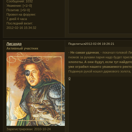
Сообщений:
1032
Уважение:
[+1/-0]
Позитив:
[+5/-0]
Провел на форуме:
7 дней 4 часа
Последний визит:
2012-02-16 15:34:32
Лисандр
Поделиться
2012-02-06 19:26:21
Активный участник
-
Не самая удачная
, - покачал головой 
гномов за руками парня надо будет пригл
хлопоты. А они будут, если тут найдет
уже ограбил нашего уважаемого ректор
Подкинув рукой кошел дармового золота,
0
Зарегистрирован
: 2010-10-24