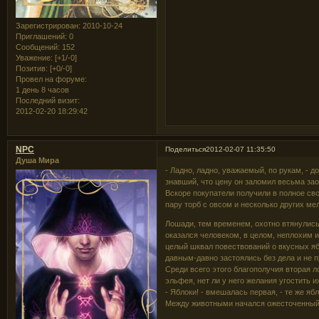
Зарегистрирован
: 2010-10-24
Приглашений:
0
Сообщений:
152
Уважение:
[+1/-0]
Позитив:
[+0/-0]
Провел на форуме:
1 день 8 часов
Последний визит:
2012-02-20 18:29:42
NPC
Поделиться
2012-02-07 11:35:50
Душа Мира
- Ладно, ладно, уважаемый, по рукам, - 
знавший, что цену он заломил весьма за
Вскоре покупатели получили в полное сво
пару торб с овсом и несколько других ме
Лошади, тем временем, охотно втянулись 
оказался человеком, в целом, неплохим 
целый шквал повествований о вкусных яб
давным-давно застоялись без дела и не п
Среди всего этого благополучия вторая 
эльфея, нет ли у него желания угостить 
- Яблоки! - вмешалась первая, - те же яб
Между животными начался ожесточенный 