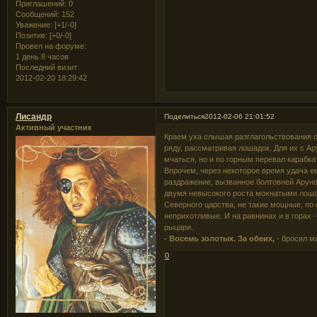
Приглашений:
0
Сообщений:
152
Уважение:
[+1/-0]
Позитив:
[+0/-0]
Провел на форуме:
1 день 8 часов
Последний визит:
2012-02-20 18:29:42
Лисандр
Поделиться
2012-02-06 21:01:52
Активный участник
Краем уха слышая разглагольствования сп
ряду, рассматривая лошадок. Для их с Ару
мчаться, но и по горным перевал карабка
Впрочем, через некоторое время удача е
раздражение, вызванное болтовней Аруно)
двумя невысокого роста мохнатыми лошад
Северного царства, не такие мощные, по
неприхотливые. И на равнинах и в горах -
рыцари.
- Восемь золотых. За обеих,
- бросил ма
0