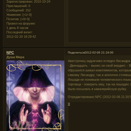
Зарегистрирован
: 2010-10-24
Приглашений:
0
Сообщений:
152
Уважение:
[+1/-0]
Позитив:
[+0/-0]
Провел на форуме:
1 день 8 часов
Последний визит:
2012-02-20 18:29:42
NPC
Поделиться
2012-02-06 21:19:00
Душа Мира
Авестронец задумчиво оглядел Лисандра с
- Двенадцать. - вынес он свой вердикт. -
обрушился шквал комплиментов, которые 
самому Лисандру, так и апатично стояв
Лошади не понимали человеческого языка
торговца - поверить ему, так на лошадях
было посылать в кавалерийскую рубку.
Отредактировано NPC (2012-02-06 21:20:
0