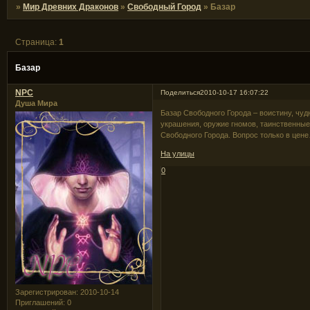
»
Мир Древних Драконов
»
Свободный Город
»
Базар
Страница:
1
Базар
NPC
Поделиться
2010-10-17 16:07:22
Душа Мира
Базар Свободного Города – воистину, чуд
украшения, оружие гномов, таинственные 
Свободного Города. Вопрос только в цен
На улицы
0
Зарегистрирован
: 2010-10-14
Приглашений:
0