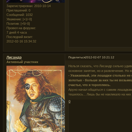
Зарегистрирован
: 2010-10-14
Приглашений:
0
Сообщений:
1032
Уважение:
[+1/-0]
Позитив:
[+5/-0]
Провел на форуме:
7 дней 4 часа
Последний визит:
2012-02-16 15:34:32
Лисандр
Поделиться
2012-02-07 10:21:12
Активный участник
Нельзя сказать, что Лисандр сильно удив
основное занятие, но и развлечение. Но 
- Уважаемый, эти лошадки столько не 
золотых - больше за них ты не возьмеш
счастье, что я тороплюсь.
Аруно начал общаться с самим лошадками
тешилось... Лишь бы не накликало на них
0