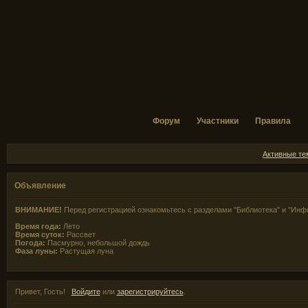
Форум
Участники
Правила
Активные т
Объявление
ВНИМАНИЕ!
Перед регистрацией ознакомьтесь с разделами "Библиотека" и "Инф
Время года:
Лето
Время суток:
Рассвет
Погода:
Пасмурно, небольшой дождь
Фаза луны:
Растущая луна
Привет, Гость!
Войдите
или
зарегистрируйтесь
.