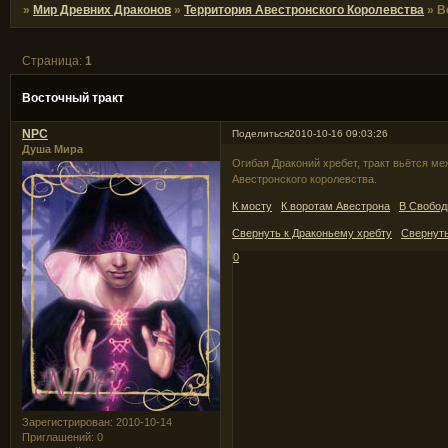
»
Мир Древних Драконов
»
Территория Авестронского Королевства
»
В
Страница:
1
Восточный тракт
NPC
Поделиться
2010-10-16 09:03:26
Душа Мира
Огибая Драконий хребет, тракт вьётся м
Авестронского королевства.
К мосту
К воротам Авестрона
В Свобод
Свернуть к Драконьему хребту
Свернуть
0
Зарегистрирован
: 2010-10-14
Приглашений:
0