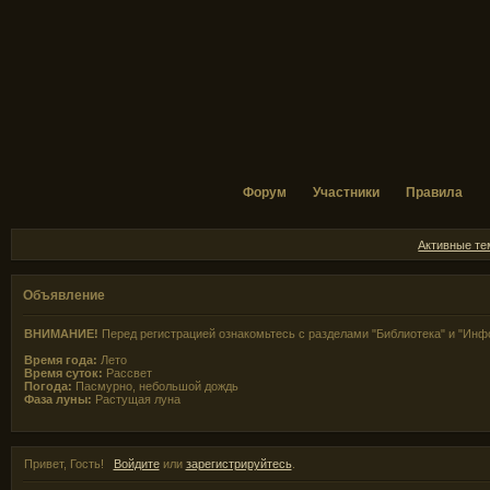
Форум
Участники
Правила
Активные т
Объявление
ВНИМАНИЕ!
Перед регистрацией ознакомьтесь с разделами "Библиотека" и "Инф
Время года:
Лето
Время суток:
Рассвет
Погода:
Пасмурно, небольшой дождь
Фаза луны:
Растущая луна
Привет, Гость!
Войдите
или
зарегистрируйтесь
.