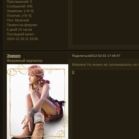
Приглашений:
0
Сообщений:
645
Уважение:
[+4/-0]
Позитив:
[+5/-3]
Пол:
Мужской
Провел на форуме:
6 дней 14 часов
Последний визит:
2024-12-30 11:18:06
Эринея
Поделиться
2012-02-02 17:46:57
Форумный мурчатор
Мимими! Ну можно же запланировать на лет
0