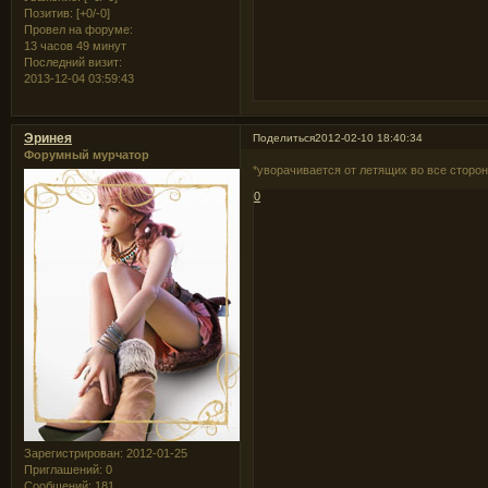
Позитив:
[+0/-0]
Провел на форуме:
13 часов 49 минут
Последний визит:
2013-12-04 03:59:43
Эринея
Поделиться
2012-02-10 18:40:34
Форумный мурчатор
*уворачивается от летящих во все сторо
0
Зарегистрирован
: 2012-01-25
Приглашений:
0
Сообщений:
181