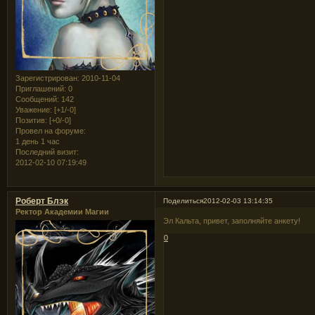
Зарегистрирован
: 2010-11-04
Приглашений:
0
Сообщений:
142
Уважение:
[+1/-0]
Позитив:
[+0/-0]
Провел на форуме:
1 день 1 час
Последний визит:
2012-02-10 07:19:49
Роберт Блэк
Поделиться
2012-02-03 13:14:35
Ректор Академии Магии
Эл Кальта, привет, заполняйте анкету!
0