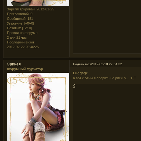
Зарегистрирован
: 2012-01-25
Приглашений:
0
Сообщений:
181
Уважение:
[+0/-0]
Позитив:
[+2/-0]
Провел на форуме:
2 дня 21 час
Последний визит:
2012-02-22 20:46:25
Эринея
Поделиться
2012-02-10 22:54:32
Форумный мурчатор
Luggage
а вот с этим я спорить не рискну.... т_Т
0