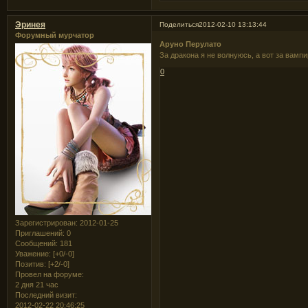
Эринея
Поделиться
2012-02-10 13:13:44
Форумный мурчатор
Аруно Перулато
За дракона я не волнуюсь, а вот за вампир
0
Зарегистрирован
: 2012-01-25
Приглашений:
0
Сообщений:
181
Уважение:
[+0/-0]
Позитив:
[+2/-0]
Провел на форуме:
2 дня 21 час
Последний визит:
2012-02-22 20:46:25