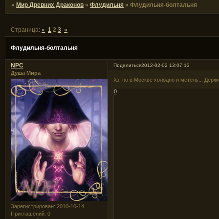
»
Мир Древних Драконов
»
Флудильня
»
Флудильня-болтальня
Страница:
«
1
2
3
»
Флудильня-болтальня
NPC
Поделиться
2012-02-02 13:07:13
Душа Мира
Хз, но в Москве холодно и метель... Дер
0
Зарегистрирован
: 2010-10-14
Приглашений:
0