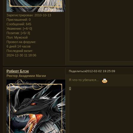
Зарегистрирован
: 2010-10-13
Приглашений:
0
Сообщений:
645
Уважение:
[+4/-0]
Позитив:
[+5/-3]
Пол:
Мужской
Провел на форуме:
6 дней 14 часов
Последний визит:
2024-12-30 11:18:06
Роберт Блэк
Поделиться
2012-02-02 19:25:09
Ректор Академии Магии
Я что-то убегался...
0