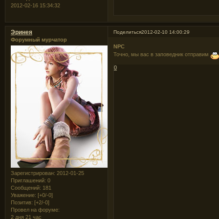
2012-02-16 15:34:32
Эринея
Поделиться
2012-02-10 14:00:29
Форумный мурчатор
NPC
Точно, мы вас в заповедник отправим
0
Зарегистрирован
: 2012-01-25
Приглашений:
0
Сообщений:
181
Уважение:
[+0/-0]
Позитив:
[+2/-0]
Провел на форуме:
2 дня 21 час