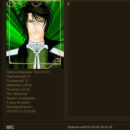
0
Зарегистрирован
: 2012-02-07
Приглашений:
0
Сообщений:
17
Уважение:
[+0/-0]
Позитив:
[+0/-0]
Пол:
Мужской
Провел на форуме:
3 часа 16 минут
Последний визит:
2012-02-11 13:12:09
NPC
Поделиться
2012-02-08 20:41:31