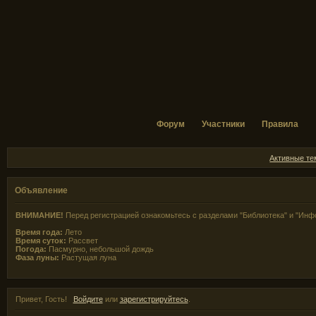
Форум
Участники
Правила
Активные т
Объявление
ВНИМАНИЕ!
Перед регистрацией ознакомьтесь с разделами "Библиотека" и "Инф
Время года:
Лето
Время суток:
Рассвет
Погода:
Пасмурно, небольшой дождь
Фаза луны:
Растущая луна
Привет, Гость!
Войдите
или
зарегистрируйтесь
.