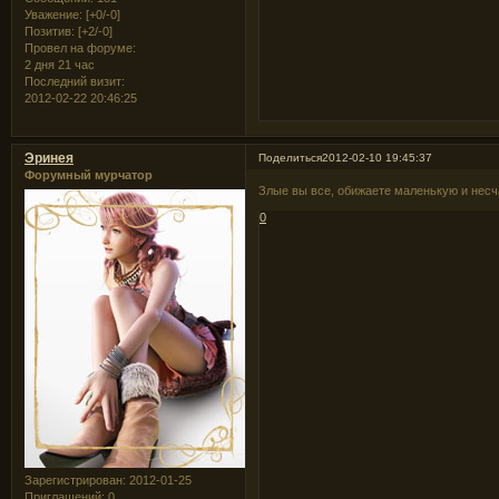
Уважение:
[+0/-0]
Позитив:
[+2/-0]
Провел на форуме:
2 дня 21 час
Последний визит:
2012-02-22 20:46:25
Эринея
Поделиться
2012-02-10 19:45:37
Форумный мурчатор
Злые вы все, обижаете маленькую и нес
0
Зарегистрирован
: 2012-01-25
Приглашений:
0