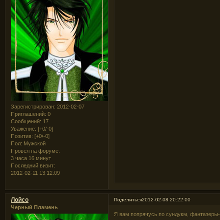
Зарегистрирован
: 2012-02-07
Приглашений:
0
Сообщений:
17
Уважение:
[+0/-0]
Позитив:
[+0/-0]
Пол:
Мужской
Провел на форуме:
3 часа 16 минут
Последний визит:
2012-02-11 13:12:09
Лойсо
Поделиться
2012-02-08 20:22:00
Черный Пламень
Я вам попрячусь по сундукм, фантазеры-з