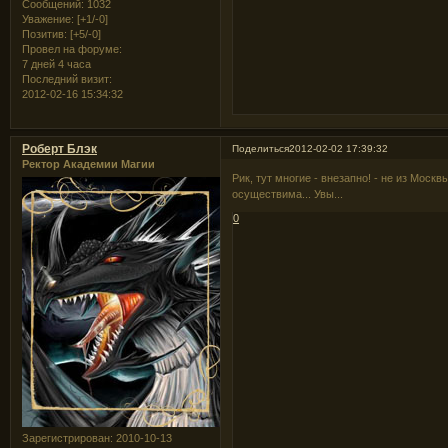
Сообщений:
1032
Уважение:
[+1/-0]
Позитив:
[+5/-0]
Провел на форуме:
7 дней 4 часа
Последний визит:
2012-02-16 15:34:32
Роберт Блэк
Поделиться
2012-02-02 17:39:32
Ректор Академии Магии
Рик, тут многие - внезапно! - не из Моск
осуществима... Увы...
0
Зарегистрирован
: 2010-10-13