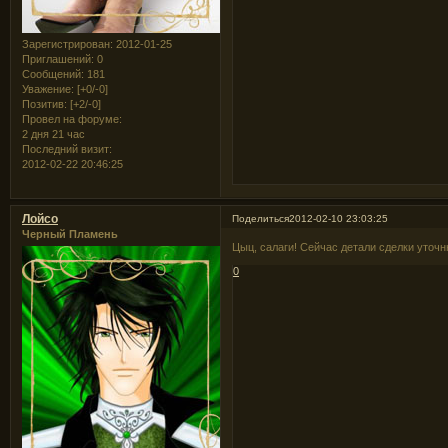
Зарегистрирован
: 2012-01-25
Приглашений:
0
Сообщений:
181
Уважение:
[+0/-0]
Позитив:
[+2/-0]
Провел на форуме:
2 дня 21 час
Последний визит:
2012-02-22 20:46:25
Лойсо
Поделиться
2012-02-10 23:03:25
Черный Пламень
Цыц, салаги! Сейчас детали сделки уточн
0