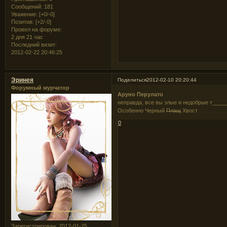
Сообщений:
181
Уважение:
[+0/-0]
Позитив:
[+2/-0]
Провел на форуме:
2 дня 21 час
Последний визит:
2012-02-22 20:46:25
Эринея
Поделиться
2012-02-10 20:20:44
Форумный мурчатор
Аруно Перулато
неправда, все вы злые и недобрые т___
Особенно Черный
Плащ
Хвост
0
Зарегистрирован
: 2012-01-25