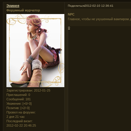
Эринея
Поделиться
2012-02-10 12:36:41
Форумный мурчатор
NPC
Главное, чтобы не укушенный вампиром д
0
Зарегистрирован
: 2012-01-25
Приглашений:
0
Сообщений:
181
Уважение:
[+0/-0]
Позитив:
[+2/-0]
Провел на форуме:
2 дня 21 час
Последний визит:
2012-02-22 20:46:25