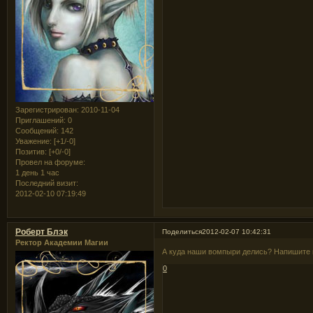
Зарегистрирован
: 2010-11-04
Приглашений:
0
Сообщений:
142
Уважение:
[+1/-0]
Позитив:
[+0/-0]
Провел на форуме:
1 день 1 час
Последний визит:
2012-02-10 07:19:49
Роберт Блэк
Поделиться
2012-02-07 10:42:31
Ректор Академии Магии
А куда наши вомпыри делись? Напишите им
0