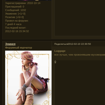
Зарегистрирован
: 2010-10-14
Приглашений:
0
Сообщений:
1032
Уважение:
[+1/-0]
Позитив:
[+5/-0]
Провел на форуме:
7 дней 4 часа
Последний визит:
2012-02-16 15:34:32
Эринея
Поделиться
2012-02-10 22:30:50
Форумный мурчатор
Luggage
все лучше, чем провонявшим мухомора
0