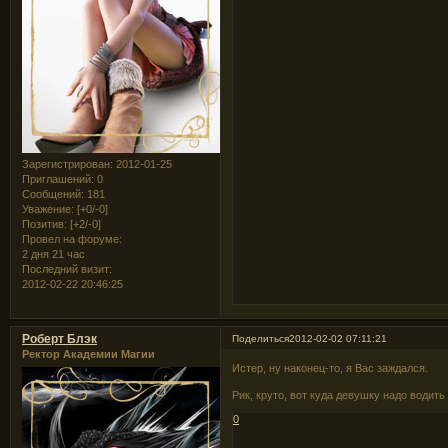
Зарегистрирован
: 2012-01-25
Приглашений:
0
Сообщений:
181
Уважение:
[+0/-0]
Позитив:
[+2/-0]
Провел на форуме:
2 дня 21 час
Последний визит:
2012-02-22 20:46:25
Роберт Блэк
Поделиться
2012-02-02 07:11:21
Ректор Академии Магии
Истер, ну наконец-то, я Вас заждался.
Рик, круто, вот куда девушку надо водить
0