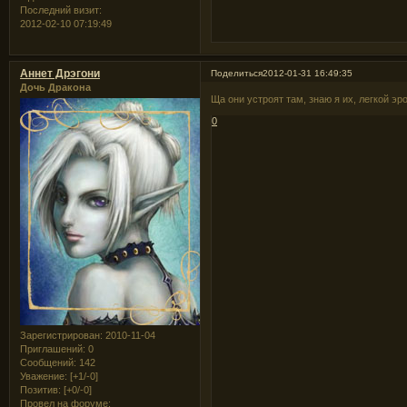
Последний визит:
2012-02-10 07:19:49
Аннет Дрэгони
Поделиться
2012-01-31 16:49:35
Дочь Дракона
Ща они устроят там, знаю я их, легкой эр
0
Зарегистрирован
: 2010-11-04
Приглашений:
0
Сообщений:
142
Уважение:
[+1/-0]
Позитив:
[+0/-0]
Провел на форуме: