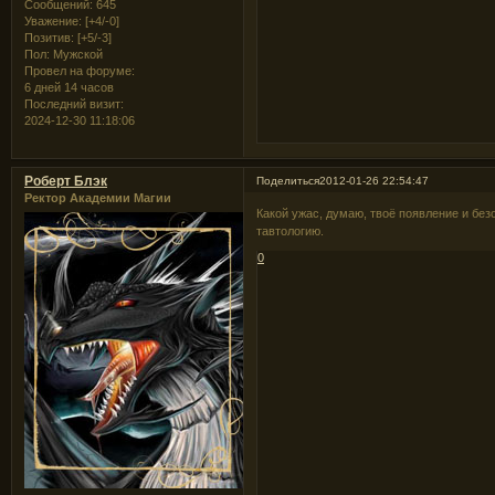
Сообщений:
645
Уважение:
[+4/-0]
Позитив:
[+5/-3]
Пол:
Мужской
Провел на форуме:
6 дней 14 часов
Последний визит:
2024-12-30 11:18:06
Роберт Блэк
Поделиться
2012-01-26 22:54:47
Ректор Академии Магии
Какой ужас, думаю, твоё появление и бе
тавтологию.
0