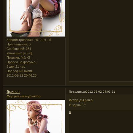
Зарегистрирован
: 2012-01-25
Приглашений:
0
Сообщений:
181
Уважение:
[+0/-0]
Позитив:
[+2/-0]
Провел на форуме:
2 дня 21 час
Последний визит:
2012-02-22 20:46:25
Эринея
Поделиться
2012-02-02 04:03:21
Форумный мурчатор
Истер д'Армго
Я здесь ^.^
0