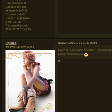
Приглашений:
0
Сообщений:
181
Уважение:
[+0/-0]
Позитив:
[+2/-0]
Провел на форуме:
2 дня 21 час
Последний визит:
2012-02-22 20:46:25
Эринея
Поделиться
2012-01-31 23:08:50
Форумный мурчатор
Кажется, я начинаю понимать, какими дро
робертовой вороны
0