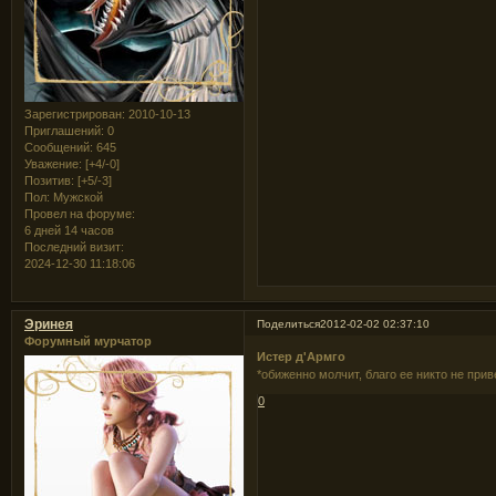
Зарегистрирован
: 2010-10-13
Приглашений:
0
Сообщений:
645
Уважение:
[+4/-0]
Позитив:
[+5/-3]
Пол:
Мужской
Провел на форуме:
6 дней 14 часов
Последний визит:
2024-12-30 11:18:06
Эринея
Поделиться
2012-02-02 02:37:10
Форумный мурчатор
Истер д'Армго
*обиженно молчит, благо ее никто не при
0