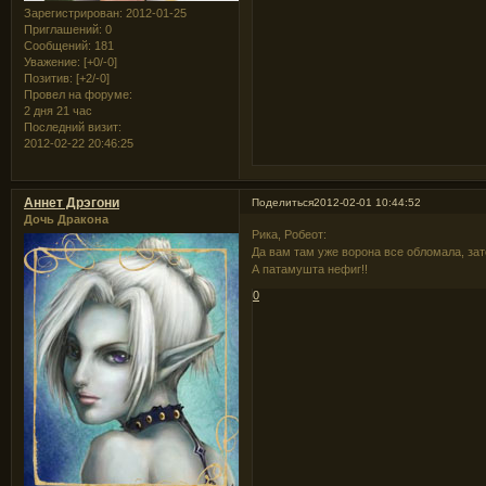
Зарегистрирован
: 2012-01-25
Приглашений:
0
Сообщений:
181
Уважение:
[+0/-0]
Позитив:
[+2/-0]
Провел на форуме:
2 дня 21 час
Последний визит:
2012-02-22 20:46:25
Аннет Дрэгони
Поделиться
2012-02-01 10:44:52
Дочь Дракона
Рика, Робеот:
Да вам там уже ворона все обломала, зат
А патамушта нефиг!!
0