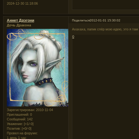
2024-12-30 11:18:06
Аннет Дрэгони
Поделиться
2012-01-31 15:30:02
Дочь Дракона
Ахахаха, папик спёр мою идею, это я там
0
Зарегистрирован
: 2010-11-04
Приглашений:
0
Сообщений:
142
Уважение:
[+1/-0]
Позитив:
[+0/-0]
Провел на форуме:
1 день 1 час