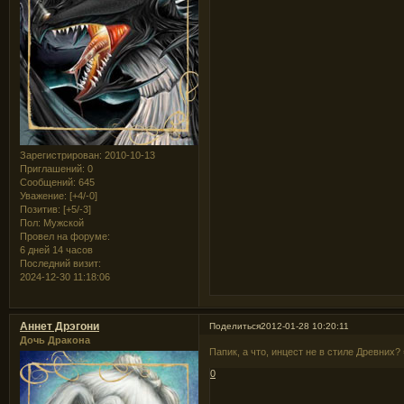
Зарегистрирован
: 2010-10-13
Приглашений:
0
Сообщений:
645
Уважение:
[+4/-0]
Позитив:
[+5/-3]
Пол:
Мужской
Провел на форуме:
6 дней 14 часов
Последний визит:
2024-12-30 11:18:06
Аннет Дрэгони
Поделиться
2012-01-28 10:20:11
Дочь Дракона
Папик, а что, инцест не в стиле Древних? =
0