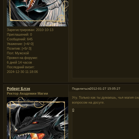
Зарегистрирован
: 2010-10-13
Приглашений:
0
Сообщений:
645
Уважение:
[+4/-0]
Позитив:
[+5/-3]
Пол:
Мужской
Провел на форуме:
6 дней 14 часов
Последний визит:
2024-12-30 11:18:06
Роберт Блэк
Поделиться
2012-01-27 15:05:27
Ректор Академии Магии
Угу. Только как ты думаешь, чья магия с
вопросом на досуге.
0