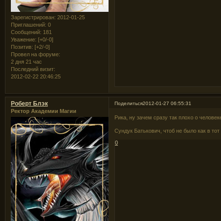
Зарегистрирован
: 2012-01-25
Приглашений:
0
Сообщений:
181
Уважение:
[+0/-0]
Позитив:
[+2/-0]
Провел на форуме:
2 дня 21 час
Последний визит:
2012-02-22 20:46:25
Роберт Блэк
Поделиться
2012-01-27 06:55:31
Ректор Академии Магии
Рика, ну зачем сразу так плохо о человеке
Сундук Батькович, чтоб не было как в то
0