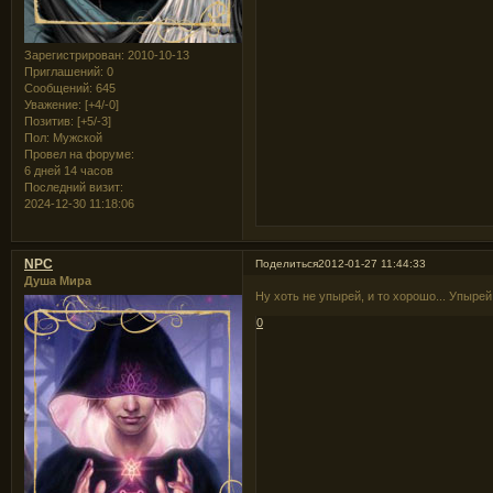
Зарегистрирован
: 2010-10-13
Приглашений:
0
Сообщений:
645
Уважение:
[+4/-0]
Позитив:
[+5/-3]
Пол:
Мужской
Провел на форуме:
6 дней 14 часов
Последний визит:
2024-12-30 11:18:06
NPC
Поделиться
2012-01-27 11:44:33
Душа Мира
Ну хоть не упырей, и то хорошо... Упырей
0