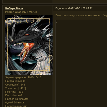
Роберт Блэк
Поделиться
2012-01-31 07:04:22
Ректор Академии Магии
Блин, по-моему зря я все это затеял... *м
0
Зарегистрирован
: 2010-10-13
Приглашений:
0
Сообщений:
645
Уважение:
[+4/-0]
Позитив:
[+5/-3]
Пол:
Мужской
Провел на форуме:
6 дней 14 часов
Последний визит: