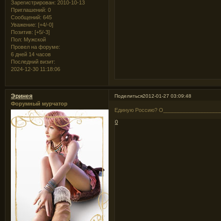
Зарегистрирован
: 2010-10-13
Приглашений:
0
Сообщений:
645
Уважение:
[+4/-0]
Позитив:
[+5/-3]
Пол:
Мужской
Провел на форуме:
6 дней 14 часов
Последний визит:
2024-12-30 11:18:06
Эринея
Поделиться
2012-01-27 03:09:48
Форумный мурчатор
Единую Россию? О___________________
0