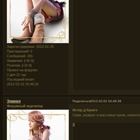
Зарегистрирован
: 2012-01-25
Приглашений:
0
Сообщений:
181
Уважение:
[+0/-0]
Позитив:
[+2/-0]
Провел на форуме:
2 дня 21 час
Последний визит:
2012-02-22 20:46:25
Эринея
Поделиться
2012-02-02 04:48:39
Форумный мурчатор
Истер д'Армго
Срам, разврат и массовые оргии, немного
0