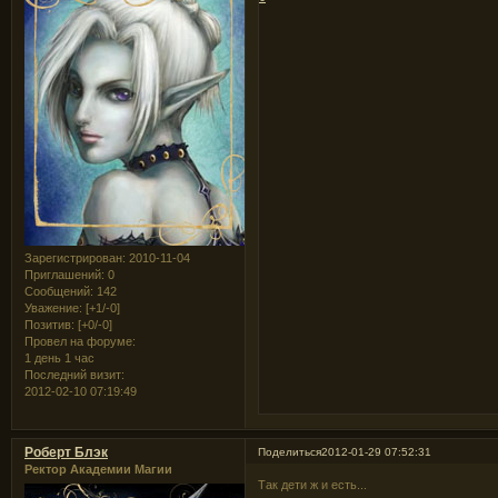
Зарегистрирован
: 2010-11-04
Приглашений:
0
Сообщений:
142
Уважение:
[+1/-0]
Позитив:
[+0/-0]
Провел на форуме:
1 день 1 час
Последний визит:
2012-02-10 07:19:49
Роберт Блэк
Поделиться
2012-01-29 07:52:31
Ректор Академии Магии
Так дети ж и есть...