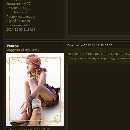
Уважение:
[+4/-0]
Позитив:
[+5/-3]
Пол:
Мужской
Провел на форуме:
6 дней 14 часов
Последний визит:
2024-12-30 11:18:06
Эринея
Поделиться
2012-01-31 22:54:25
Форумный мурчатор
Удачно, что у Роберта есть в кабинете к
то и дрова к камину вскоре будут в нали
0
Зарегистрирован
: 2012-01-25