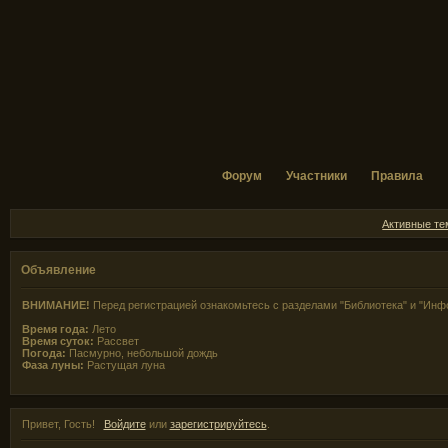
Форум
Участники
Правила
Активные т
Объявление
ВНИМАНИЕ!
Перед регистрацией ознакомьтесь с разделами "Библиотека" и "Инф
Время года:
Лето
Время суток:
Рассвет
Погода:
Пасмурно, небольшой дождь
Фаза луны:
Растущая луна
Привет, Гость!
Войдите
или
зарегистрируйтесь
.