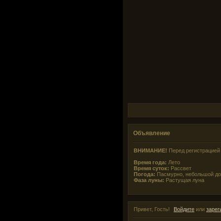
Объявление
ВНИМАНИЕ!
Перед регистрацией 
Время года:
Лето
Время суток:
Рассвет
Погода:
Пасмурно, небольшой д
Фаза луны:
Растущая луна
Привет, Гость!
Войдите
или
зарег