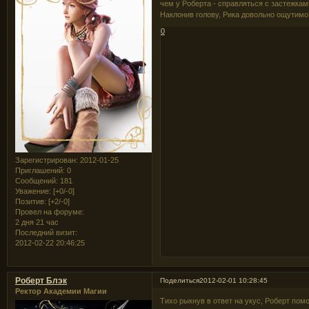
чем у Роберта - справляться с застежка
Наклонив голову, Рика довольно ощутимо 
0
Зарегистрирован
: 2012-01-25
Приглашений:
0
Сообщений:
181
Уважение:
[+0/-0]
Позитив:
[+2/-0]
Провел на форуме:
2 дня 21 час
Последний визит:
2012-02-22 20:46:25
Роберт Блэк
Поделиться
2012-02-01 10:28:45
Ректор Академии Магии
Тихо рыкнув в ответ на укус, Роберт пом