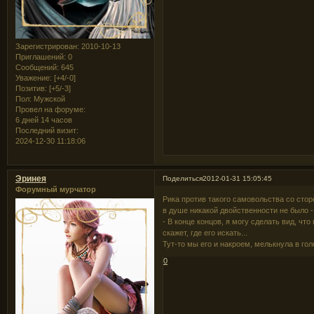
Зарегистрирован
: 2010-10-13
Приглашений:
0
Сообщений:
645
Уважение:
[+4/-0]
Позитив:
[+5/-3]
Пол:
Мужской
Провел на форуме:
6 дней 14 часов
Последний визит:
2024-12-30 11:18:06
Эринея
Поделиться
2012-01-31 15:05:45
Форумный мурчатор
Рика против такого самовольства со стор
в душе никакой двойственности не было -
- В конце концов, я могу сделать вид, что
скажет, где его искать...
Тут-то мы его и накроем, мелькнула в го
0