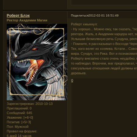
Роберт Блэк
Поделиться
2012-02-01 16:51:49
Ректор Академии Магии
Роберт хмыкнул:
- Ну хорошо... Можно ему, так сказать, "
ректора. Жаль, в Академии карцера нет, з
Услышав безмолвную речь Сундука, ректо
- Помните, я рассказывал о Восходе Черн
Тех, кого велят их хозяева. Кстати... Совс
мира. Сундук, это Рика. Вот и познакомил
Роберту внезапно стало очень неудобно, в
то наблюдал. Впрочем, маг предполагал, ч
сексуальные отношения людей должны его
деревьев.
0
Зарегистрирован
: 2010-10-13
Приглашений:
0
Сообщений:
645
Уважение:
[+4/-0]
Позитив:
[+5/-3]
Пол:
Мужской
Провел на форуме:
6 дней 14 часов