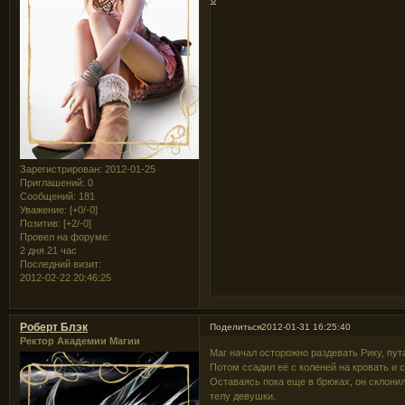
Зарегистрирован
: 2012-01-25
Приглашений:
0
Сообщений:
181
Уважение:
[+0/-0]
Позитив:
[+2/-0]
Провел на форуме:
2 дня 21 час
Последний визит:
2012-02-22 20:46:25
Роберт Блэк
Поделиться
2012-01-31 16:25:40
Ректор Академии Магии
Маг начал осторожно раздевать Рику, пута
Потом ссадил её с коленей на кровать и
Оставаясь пока еще в брюках, он склонилс
телу девушки.