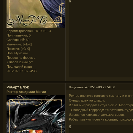
0
Зарегистрирован
: 2010-10-24
Приглашений:
0
Сообщений:
69
Уважение:
[+1/-0]
Позитив:
[+0/-0]
Пол:
Мужской
Провел на форуме:
7 часов 28 минут
Последний визит:
2012-02-07 16:24:33
Роберт Блэк
Поделиться
2012-02-03 22:59:50
Ректор Академии Магии
Ректор влетел в гостевую комнату и огля
Сундук дрых на шкафу.
В этот миг раздался стук в окно. Маг откр
- Свободный Горрррод! Её потащили туда!
банальное карканье, доложил ворон.
Роберт кивнул и сел на кровать, приходя
0