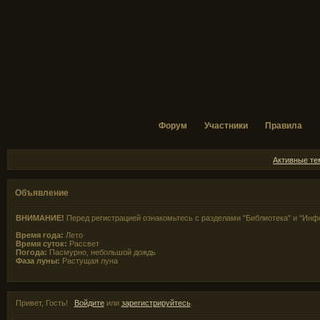
Форум
Участники
Правила
Активные т
Объявление
ВНИМАНИЕ!
Перед регистрацией ознакомьтесь с разделами "Библиотека" и "Инф
Время года:
Лето
Время суток:
Рассвет
Погода:
Пасмурно, небольшой дождь
Фаза луны:
Растущая луна
Привет, Гость!
Войдите
или
зарегистрируйтесь
.