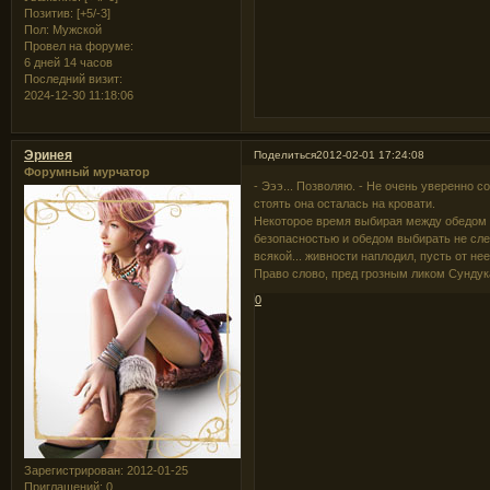
Позитив:
[+5/-3]
Пол:
Мужской
Провел на форуме:
6 дней 14 часов
Последний визит:
2024-12-30 11:18:06
Эринея
Поделиться
2012-02-01 17:24:08
Форумный мурчатор
- Эээ... Позволяю. - Не очень уверенно с
стоять она осталась на кровати.
Некоторое время выбирая между обедом 
безопасностью и обедом выбирать не след
всякой... живности наплодил, пусть от не
Право слово, пред грозным ликом Сундук
0
Зарегистрирован
: 2012-01-25
Приглашений:
0