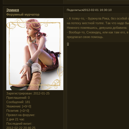
Эринея
Поделиться
2012-02-01 16:30:10
Форумный мурчатор
- А толку-то, - буркнула Рика, без особо
на потеху местной толпе. Так что надо б
Немного помявшись, девушка добавила:
- Вообще-то, Сновидец, или как там его, в
предлагал свою помощь.
0
Зарегистрирован
: 2012-01-25
Приглашений:
0
Сообщений:
181
Уважение:
[+0/-0]
Позитив:
[+2/-0]
Провел на форуме:
2 дня 21 час
Последний визит:
2012-02-22 20:46:25