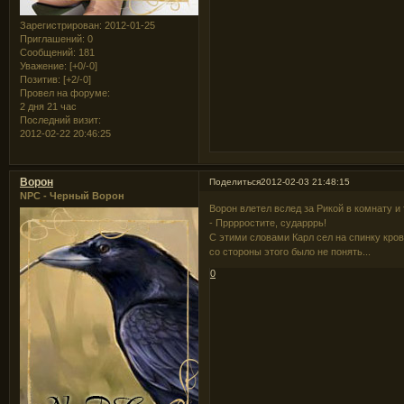
Зарегистрирован
: 2012-01-25
Приглашений:
0
Сообщений:
181
Уважение:
[+0/-0]
Позитив:
[+2/-0]
Провел на форуме:
2 дня 21 час
Последний визит:
2012-02-22 20:46:25
Ворон
Поделиться
2012-02-03 21:48:15
NPC - Черный Ворон
Ворон влетел вслед за Рикой в комнату и
- Прррростите, сударррь!
С этими словами Карл сел на спинку крова
со стороны этого было не понять...
0