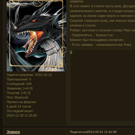
ширинки.
В этот момет в стекло постучали. Досадл
увлекательного занятия, и стащил штаны.
карнизе за окном сидел ворон и смотрел 
Скорчив страшную рожу, маг махнул ворон
клювом в стекло.
Роберт застонал и склонил голову Рике на
- Пррроклятье, - буркнул он.
Момент был безнадёжно испорчен.
- Я его зажарю, - пожаловался маг Рике.
0
Зарегистрирован
: 2010-10-13
Приглашений:
0
Сообщений:
645
Уважение:
[+4/-0]
Позитив:
[+5/-3]
Пол:
Мужской
Провел на форуме:
6 дней 14 часов
Последний визит:
2024-12-30 11:18:06
Эринея
Поделиться
2012-02-01 11:42:08