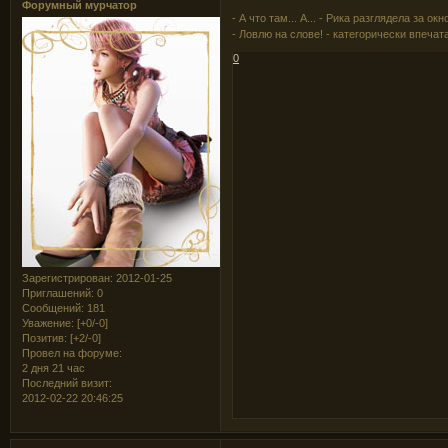
Форумный мурчатор
- А что там... А... - Рика разглядела за 
- Ловлю на слове! - категорически впечат
0
Зарегистрирован
: 2012-01-25
Приглашений:
0
Сообщений:
181
Уважение:
[+0/-0]
Позитив:
[+2/-0]
Провел на форуме:
2 дня 21 час
Последний визит:
2012-02-22 20:46:25