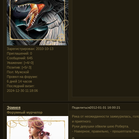
Зарегистрирован
: 2010-10-13
Приглашений:
0
Сообщений:
645
Уважение:
[+4/-0]
Позитив:
[+5/-3]
Пол:
Мужской
Провел на форуме:
6 дней 14 часов
Последний визит:
2024-12-30 11:18:06
Эринея
Поделиться
2012-01-31 16:00:21
Форумный мурчатор
Рика от неожиданности зажмурилась, голо
и приятного.
Руки девушки обвили шею Роберта.
- Наверное, правильно, - прошептала Рик
0