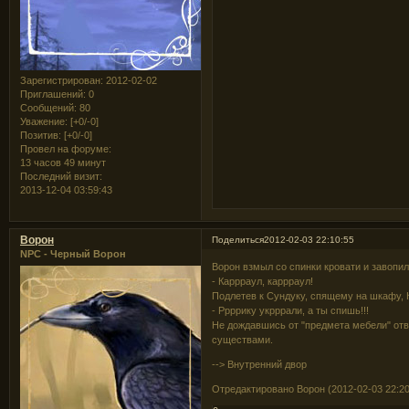
Зарегистрирован
: 2012-02-02
Приглашений:
0
Сообщений:
80
Уважение:
[+0/-0]
Позитив:
[+0/-0]
Провел на форуме:
13 часов 49 минут
Последний визит:
2013-12-04 03:59:43
Ворон
Поделиться
2012-02-03 22:10:55
NPC - Черный Ворон
Ворон взмыл со спинки кровати и завопил
- Каррраул, каррраул!
Подлетев к Сундуку, спящему на шкафу, 
- Ррррику укрррали, а ты спишь!!!
Не дождавшись от "предмета мебели" отв
существами.
--> Внутренний двор
Отредактировано Ворон (2012-02-03 22:20