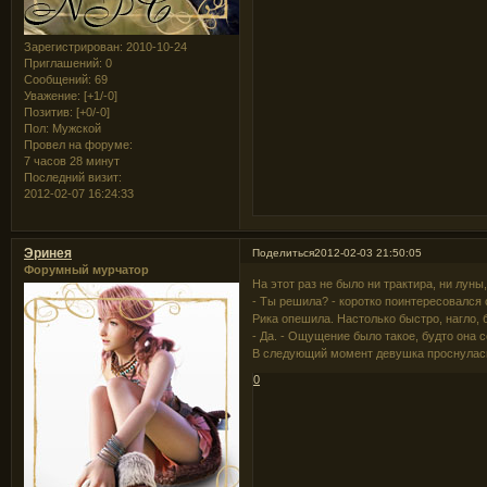
Зарегистрирован
: 2010-10-24
Приглашений:
0
Сообщений:
69
Уважение:
[+1/-0]
Позитив:
[+0/-0]
Пол:
Мужской
Провел на форуме:
7 часов 28 минут
Последний визит:
2012-02-07 16:24:33
Эринея
Поделиться
2012-02-03 21:50:05
Форумный мурчатор
На этот раз не было ни трактира, ни луны
- Ты решила? - коротко поинтересовался 
Рика опешила. Настолько быстро, нагло,
- Да. - Ощущение было такое, будто она 
В следующий момент девушка проснулась. 
0