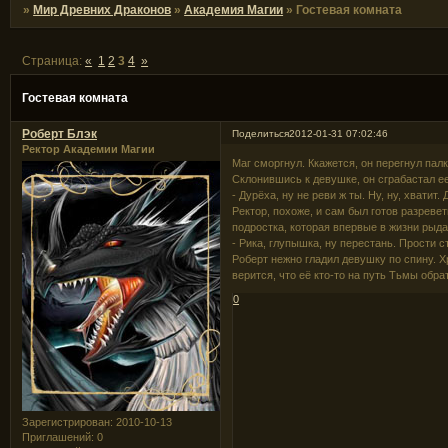
»
Мир Древних Драконов
»
Академия Магии
»
Гостевая комната
Страница:
«
1
2
3
4
»
Гостевая комната
Роберт Блэк
Поделиться
2012-01-31 07:02:46
Ректор Академии Магии
Маг сморгнул. Ккажется, он перегнул палку
Склонившись к девушке, он сграбастал ее
- Дурёха, ну не реви ж ты. Ну, ну, хватит
Ректор, похоже, и сам был готов разреве
подростка, которая впервые в жизни рыда
- Рика, глупышка, ну перестань. Прости ста
Роберт нежно гладил девушку по спину. Х
верится, что её кто-то на путь Тьмы обра
0
Зарегистрирован
: 2010-10-13
Приглашений:
0