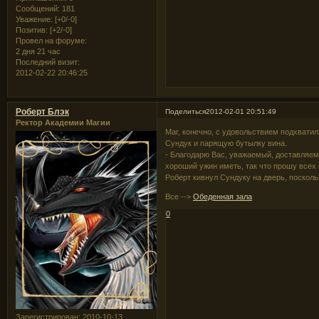
Сообщений:
181
Уважение:
[+0/-0]
Позитив:
[+2/-0]
Провел на форуме:
2 дня 21 час
Последний визит:
2012-02-22 20:46:25
Роберт Блэк
Поделиться
2012-02-01 20:51:49
Ректор Академии Магии
Маг, конечно, с удовольствием подхватил
Сундук и парящую бутылку вина.
- Благодарю Вас, уважаемый, доставляем
хороший ужин иметь, так что прошу всех 
Роберт кивнул Сундуку на дверь, посколь
Все -->
Обеденная зала
0
Зарегистрирован
: 2010-10-13