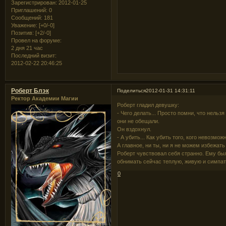
Зарегистрирован
: 2012-01-25
Приглашений:
0
Сообщений:
181
Уважение:
[+0/-0]
Позитив:
[+2/-0]
Провел на форуме:
2 дня 21 час
Последний визит:
2012-02-22 20:46:25
Роберт Блэк
Поделиться
2012-01-31 14:31:11
Ректор Академии Магии
Роберт гладил девушку:
- Чего делать... Просто помни, что нельз
они не обещали.
Он вздохнул.
- А убить... Как убить того, кого невозм
А главное, ни ты, ни я не можем избежат
Роберт чувствовал себя странно. Ему был
обнимать сейчас теплую, живую и симпа
0