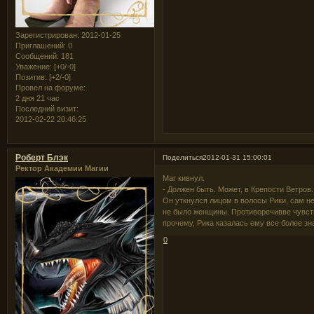
Зарегистрирован
: 2012-01-25
Приглашений:
0
Сообщений:
181
Уважение:
[+0/-0]
Позитив:
[+2/-0]
Провел на форуме:
2 дня 21 час
Последний визит:
2012-02-22 20:46:25
Роберт Блэк
Поделиться
2012-01-31 15:00:01
Ректор Академии Магии
Маг кивнул.
- Должен быть. Может, в Крепости Ветров.
Он уткнулся лицом в волосы Рики, сам не
не было женщины. Противоречивве чувства
прочему, Рика казалась ему все более зн
0