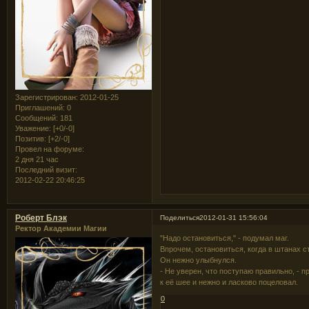
Зарегистрирован
: 2012-01-25
Приглашений:
0
Сообщений:
181
Уважение:
[+0/-0]
Позитив:
[+2/-0]
Провел на форуме:
2 дня 21 час
Последний визит:
2012-02-22 20:46:25
Роберт Блэк
Поделиться
2012-01-31 15:56:04
Ректор Академии Магии
"Надо остановиться," - подумал маг.
Впрочем, остановиться, когда в штанах с
Он нежно улыбнулся.
- Не уверен, что поступаю правильно, - п
к её шее и нежно и ласково поцеловал.
0