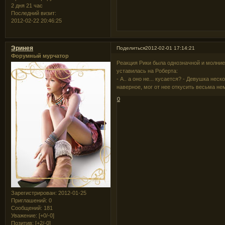
2 дня 21 час
Последний визит:
2012-02-22 20:46:25
Эринея
Поделиться
2012-02-01 17:14:21
Форумный мурчатор
Реакция Рики была однозначной и молниен
уставилась на Роберта:
- А.. а оно не... кусается? - Девушка не
наверное, мог от нее откусить весьма не
0
Зарегистрирован
: 2012-01-25
Приглашений:
0
Сообщений:
181
Уважение:
[+0/-0]
Позитив:
[+2/-0]