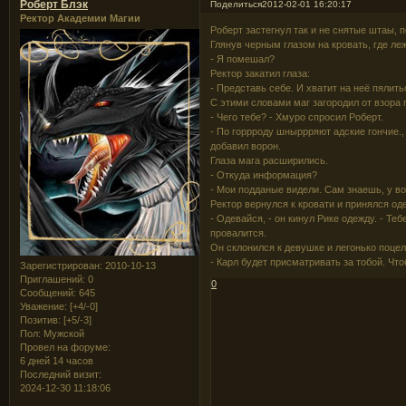
Роберт Блэк
Поделиться
2012-02-01 16:20:17
Ректор Академии Магии
Роберт застегнул так и не снятые штаы, п
Глянув черным глазом на кровать, где ле
- Я помешал?
Ректор закатил глаза:
- Представь себе. И хватит на неё пялить
С этими словами маг загородил от взора
- Чего тебе? - Хмуро спросил Роберт.
- По горрроду шныррряют адские гончие., 
добавил ворон.
Глаза мага расширились.
- Откуда информация?
- Мои подданые видели. Сам знаешь, у во
Ректор вернулся к кровати и принялся од
- Одевайся, - он кинул Рике одежду. - Те
провалится.
Он склонился к девушке и легонько поцело
- Карл будет присматривать за тобой. Чт
Зарегистрирован
: 2010-10-13
Приглашений:
0
0
Сообщений:
645
Уважение:
[+4/-0]
Позитив:
[+5/-3]
Пол:
Мужской
Провел на форуме:
6 дней 14 часов
Последний визит:
2024-12-30 11:18:06