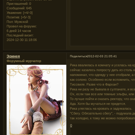
Приглашений:
0
Сообщений:
645
Уважение:
[+4/-0]
Позитив:
[+5/-3]
Пол:
Мужской
Провел на форуме:
6 дней 14 часов
Последний визит:
2024-12-30 11:18:06
Эринея
Поделиться
2012-02-03 21:05:41
Форумный мурчатор
Рика ввалилась в комнату и уселась на 
сейчас казалось попросту дать из столь
напоминал, что одежду у нее отобрали, а
как солоно. Особенно если вспомнить, ч
Тиссвиле. Разве что в Фархан?
Рика ни разу не бывала в султанате, и в
Ох, если там все или темные эльфы, или т
То лучше пойти и сказать ректору, что о
Ада. Хотя бы мучаться не придется.
Рика улеглась на кровать и задумалась.
"Сбегу. Обязательно сбегу", - подумала де
так холодно, к тому же можно попробоват
0