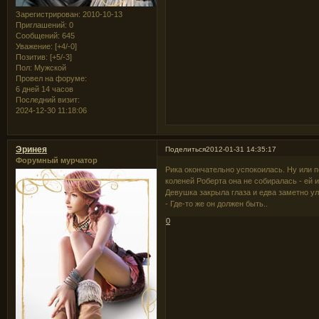
Зарегистрирован
: 2010-10-13
Приглашений:
0
Сообщений:
645
Уважение:
[+4/-0]
Позитив:
[+5/-3]
Пол:
Мужской
Провел на форуме:
6 дней 14 часов
Последний визит:
2024-12-30 11:18:06
Эринея
Поделиться
2012-01-31 14:35:17
Форумный мурчатор
Рика окончательно успокоилась. Ну или по
коленей Роберта она не собиралась - ей 
Девушка закрыла глаза и едва заметно у
- Где-то же он должен быть..
0