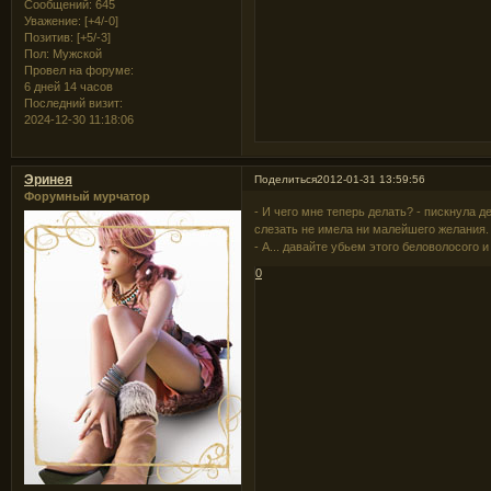
Сообщений:
645
Уважение:
[+4/-0]
Позитив:
[+5/-3]
Пол:
Мужской
Провел на форуме:
6 дней 14 часов
Последний визит:
2024-12-30 11:18:06
Эринея
Поделиться
2012-01-31 13:59:56
Форумный мурчатор
- И чего мне теперь делать? - пискнула д
слезать не имела ни малейшего желания.
- А... давайте убьем этого беловолосого
0