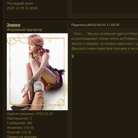
Последний визит:
2024-12-30 11:18:06
Эринея
Поделиться
2012-02-01 17:05:35
Форумный мурчатор
- Ээээ... - Как раз успевшая одеться Рик
он разговаривал, потом опять на Роберта
мысль о карцере, за которую девушка с уд
Девушка снова покрутила пальцем у виск
0
Зарегистрирован
: 2012-01-25
Приглашений:
0
Сообщений:
181
Уважение:
[+0/-0]
Позитив:
[+2/-0]
Провел на форуме: