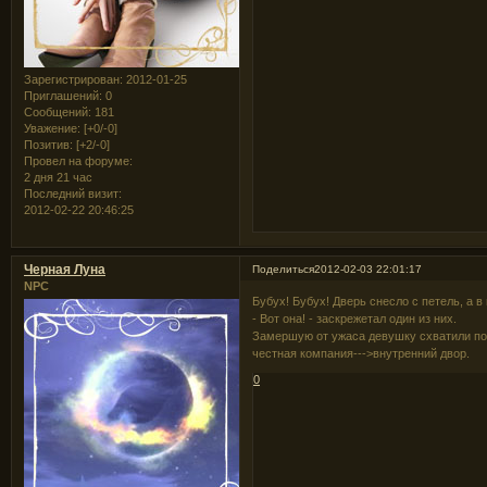
Зарегистрирован
: 2012-01-25
Приглашений:
0
Сообщений:
181
Уважение:
[+0/-0]
Позитив:
[+2/-0]
Провел на форуме:
2 дня 21 час
Последний визит:
2012-02-22 20:46:25
Черная Луна
Поделиться
2012-02-03 22:01:17
NPC
Бубух! Бубух! Дверь снесло с петель, а
- Вот она! - заскрежетал один из них.
Замершую от ужаса девушку схватили под
честная компания--->внутренний двор.
0