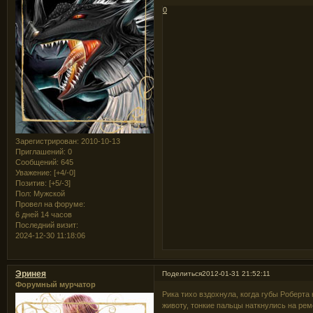
0
Зарегистрирован
: 2010-10-13
Приглашений:
0
Сообщений:
645
Уважение:
[+4/-0]
Позитив:
[+5/-3]
Пол:
Мужской
Провел на форуме:
6 дней 14 часов
Последний визит:
2024-12-30 11:18:06
Эринея
Поделиться
2012-01-31 21:52:11
Форумный мурчатор
Рика тихо вздохнула, когда губы Роберта 
животу, тонкие пальцы наткнулись на рем