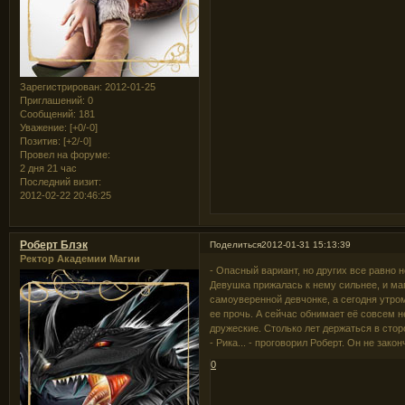
Зарегистрирован
: 2012-01-25
Приглашений:
0
Сообщений:
181
Уважение:
[+0/-0]
Позитив:
[+2/-0]
Провел на форуме:
2 дня 21 час
Последний визит:
2012-02-22 20:46:25
Роберт Блэк
Поделиться
2012-01-31 15:13:39
Ректор Академии Магии
- Опасный вариант, но других все равно не
Девушка прижалась к нему сильнее, и маг
самоуверенной девчонке, а сегодня утро
ее прочь. А сейчас обнимает её совсем н
дружеские. Столько лет держаться в сторо
- Рика... - проговорил Роберт. Он не зак
0