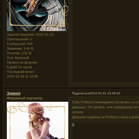
Зарегистрирован
: 2010-10-13
Приглашений:
0
Сообщений:
645
Уважение:
[+4/-0]
Позитив:
[+5/-3]
Пол:
Мужской
Провел на форуме:
6 дней 14 часов
Последний визит:
2024-12-30 11:18:06
Эринея
Поделиться
2012-01-31 15:48:42
Форумный мурчатор
Губы Роберта неожиданно коснулись уха
девушки. Что делать, она совершенно не 
хотела.
Девушка подняла на Роберта глаза и роб
0