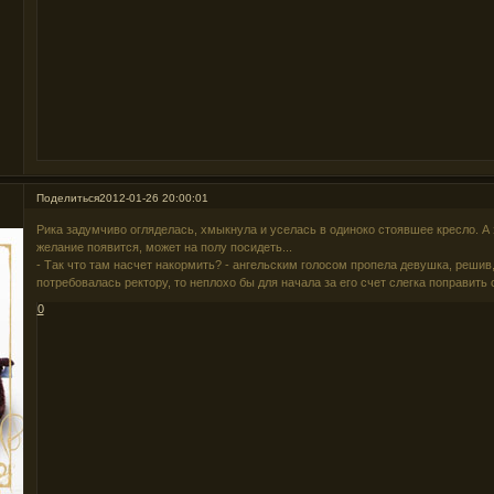
Поделиться
2012-01-26 20:00:01
Рика задумчиво огляделась, хмыкнула и уселась в одиноко стоявшее кресло. А 
желание появится, может на полу посидеть...
- Так что там насчет накормить? - ангельским голосом пропела девушка, решив,
потребовалась ректору, то неплохо бы для начала за его счет слегка поправить
0