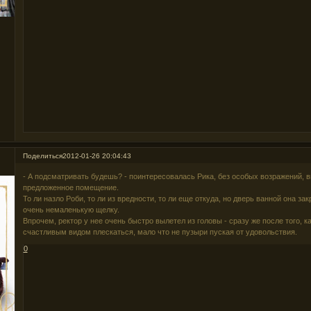
Поделиться
2012-01-26 20:04:43
- А подсматривать будешь? - поинтересовалась Рика, без особых возражений, 
предложенное помещение.
То ли назло Роби, то ли из вредности, то ли еще откуда, но дверь ванной она за
очень немаленькую щелку.
Впрочем, ректор у нее очень быстро вылетел из головы - сразу же после того, 
счастливым видом плескаться, мало что не пузыри пуская от удовольствия.
0