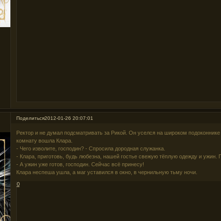
Поделиться
2012-01-26 20:07:01
Ректор и не думал подсматривать за Рикой. Он уселся на широком подоконнике 
комнату вошла Клара.
- Чего изволите, господин? - Спросила дородная служанка.
- Клара, приготовь, будь любезна, нашей гостье свежую тёплую одежду и ужин. 
- А ужин уже готов, господин. Сейчас всё принесу!
Клара неспеша ушла, а маг уставился в окно, в чернильную тьму ночи.
0