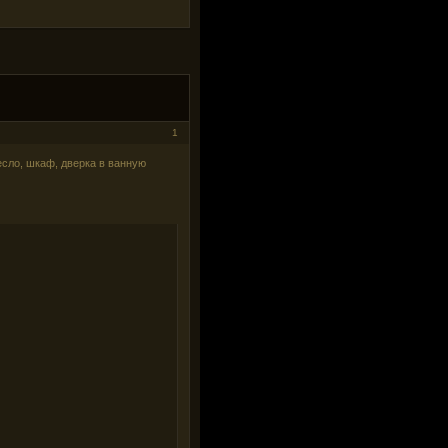
1
есло, шкаф, дверка в ванную