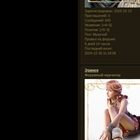
Зарегистрирован
: 2010-10-13
Приглашений:
0
Сообщений:
645
Уважение:
[+4/-0]
Позитив:
[+5/-3]
Пол:
Мужской
Провел на форуме:
6 дней 14 часов
Последний визит:
2024-12-30 11:18:06
Эринея
Форумный мурчатор