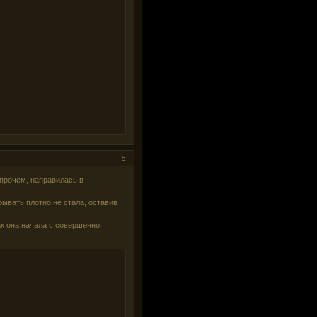
5
впрочем, направилась в
крывать плотно не стала, оставив
как она начала с совершенно