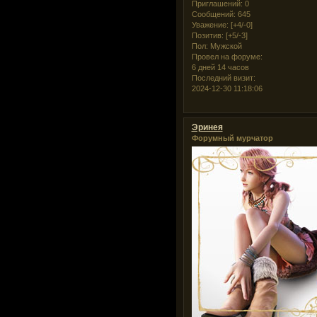
Приглашений:
0
Сообщений:
645
Уважение:
[+4/-0]
Позитив:
[+5/-3]
Пол:
Мужской
Провел на форуме:
6 дней 14 часов
Последний визит:
2024-12-30 11:18:06
Эринея
Форумный мурчатор