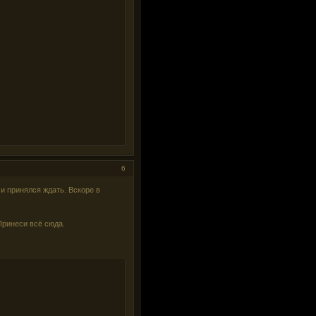
6
и принялся ждать. Вскоре в
Принеси всё сюда.