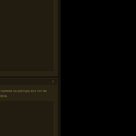
7
тремив на ректора все тот же
ород.