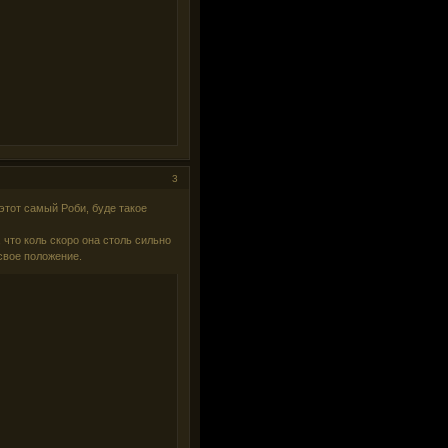
3
этот самый Роби, буде такое
 что коль скоро она столь сильно
 свое положение.