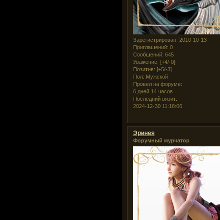
Зарегистрирован
: 2010-10-13
Приглашений:
0
Сообщений:
645
Уважение:
[+4/-0]
Позитив:
[+5/-3]
Пол:
Мужской
Провел на форуме:
6 дней 14 часов
Последний визит:
2024-12-30 11:18:06
Эринея
Форумный мурчатор