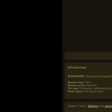
Объявление
ВНИМАНИЕ!
Перед регистрацией 
Время года:
Лето
Время суток:
Рассвет
Погода:
Пасмурно, небольшой д
Фаза луны:
Растущая луна
Привет, Гость!
Войдите
или
зарег