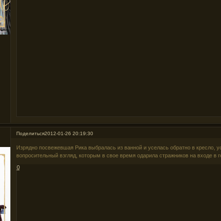
Поделиться
2012-01-26 20:19:30
Изрядно посвежевшая Рика выбралась из ванной и уселась обратно в кресло, ус
вопросительный взгляд, которым в свое время одарила стражников на входе в г
0