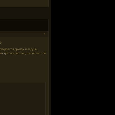
1
собираются друиды и ведуны.
т тут спокойствие, а если на этой