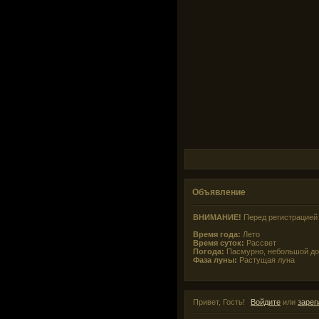
Объявление
ВНИМАНИЕ!
Перед регистрацией 
Время года:
Лето
Время суток:
Рассвет
Погода:
Пасмурно, небольшой д
Фаза луны:
Растущая луна
Привет, Гость!
Войдите
или
зарег