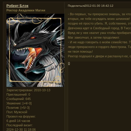
Роберт Блэк
Поделиться
2012-01-30 16:42:12
Ректор Академии Магии
- Во-первых, ты прекрасно знаешь, за что
вторых, не тебе осуждать моих шпионов! Ч
поздно её просто убить. Я, собственно, 
Девчонка идет в Свободный город. В Тиссв
Вряд ли у нее хватит ума чтобы пробират
Маг замолчал, а затем продолжил:
- И не надо говорить о моём семействе.
люди прекрасного и гордого Авестрона. Т
ни твоя помощь!
Ректор подошел к двери и распахнул ее, 
0
Зарегистрирован
: 2010-10-13
Приглашений:
0
Сообщений:
645
Уважение:
[+4/-0]
Позитив:
[+5/-3]
Пол:
Мужской
Провел на форуме:
6 дней 14 часов
Последний визит:
2024-12-30 11:18:06