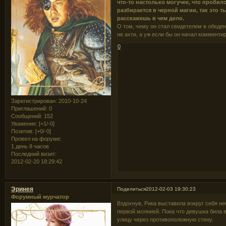
что-то настолько могучее, что пробило
разбирается в черной магии, так это т
расскажешь в чем дело.
О том, чему он стал свидетелем в обеден
не ахти, а уж если бы он начал комментир
0
Зарегистрирован
: 2010-10-24
Приглашений:
0
Сообщений:
152
Уважение:
[+1/-0]
Позитив:
[+0/-0]
Провел на форуме:
1 день 8 часов
Последний визит:
2012-02-20 18:29:42
Эринея
Поделиться
2012-02-03 19:30:23
Форумный мурчатор
Вздохнув, Рика выставила вокруг себя н
первой молнией. Пока что девушка била в
улицу через противоположную стену.