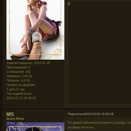
0
Зарегистрирован
: 2012-01-25
Приглашений:
0
Сообщений:
181
Уважение:
[+0/-0]
Позитив:
[+2/-0]
Провел на форуме:
2 дня 21 час
Последний визит:
2012-02-22 20:46:25
NPC
Поделиться
2012-02-03 19:40:19
Душа Мира
По двери побежали искорки и разряды, но
разряды исчезли.