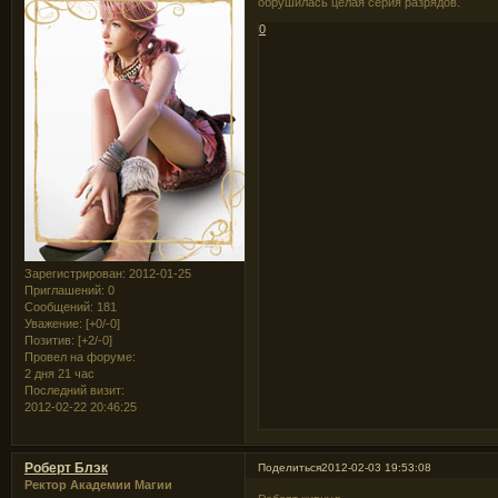
обрушилась целая серия разрядов.
0
Зарегистрирован
: 2012-01-25
Приглашений:
0
Сообщений:
181
Уважение:
[+0/-0]
Позитив:
[+2/-0]
Провел на форуме:
2 дня 21 час
Последний визит:
2012-02-22 20:46:25
Роберт Блэк
Поделиться
2012-02-03 19:53:08
Ректор Академии Магии