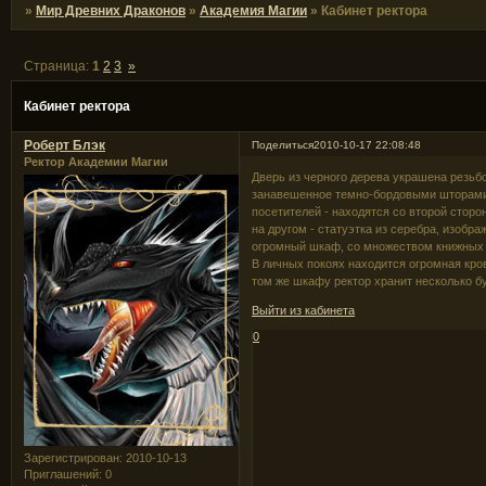
»
Мир Древних Драконов
»
Академия Магии
»
Кабинет ректора
Страница:
1
2
3
»
Кабинет ректора
Роберт Блэк
Поделиться
2010-10-17 22:08:48
Ректор Академии Магии
Дверь из черного дерева украшена резьбо
занавешенное темно-бордовыми шторами. 
посетителей - находятся со второй сторо
на другом - статуэтка из серебра, изоб
огромный шкаф, со множеством книжных п
В личных покоях находится огромная кро
том же шкафу ректор хранит несколько бу
Выйти из кабинета
0
Зарегистрирован
: 2010-10-13
Приглашений:
0