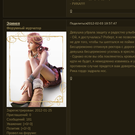
- РИКА!!!!!
0
Эринея
Поделиться
2012-02-03 19:57:47
Форумный мурчатор
Девушка убрала защиту и радостно улыб
- Ой, я достучалась? Роберт, я не позво
не для того, чтобы ты шептался не пойми 
Бесцеремонно отпихнув ректора с дороги 
девушка бесцеремонно уселась в кресло
- Однако если вы оба поклянетесь кровью,
идти не будет, я немедленно извинюсь и у
противном случае придется вам доверять
Рика гордо задрала нос.
0
Зарегистрирован
: 2012-01-25
Приглашений:
0
Сообщений:
181
Уважение:
[+0/-0]
Позитив:
[+2/-0]
Провел на форуме: