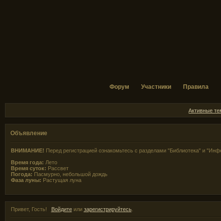
Форум
Участники
Правила
Активные т
Объявление
ВНИМАНИЕ!
Перед регистрацией ознакомьтесь с разделами "Библиотека" и "Инф
Время года:
Лето
Время суток:
Рассвет
Погода:
Пасмурно, небольшой дождь
Фаза луны:
Растущая луна
Привет, Гость!
Войдите
или
зарегистрируйтесь
.