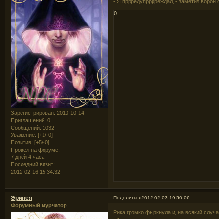
- Я пррредупрррреждал, - заметил ворон 
0
Зарегистрирован
: 2010-10-14
Приглашений:
0
Сообщений:
1032
Уважение:
[+1/-0]
Позитив:
[+5/-0]
Провел на форуме:
7 дней 4 часа
Последний визит:
2012-02-16 15:34:32
Эринея
Поделиться
2012-02-03 19:50:06
Форумный мурчатор
Рика громко фыркнула и, на всякий случ