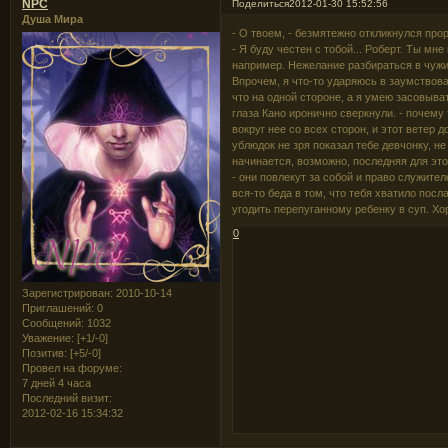
NPC
Поделиться
2012-01-30 15:52:56
Душа Мира
- О твоем, - безмятежно откликнулся прор
- Я буду честен с тобой... Роберт. Ты мне
например. Нежелание разбираться в чужи
Впрочем, я что-то ударяюсь в заумствова
что на одной стороне, а я умею засовыва
глаза Кано иронично сверкнули. - почему
вокруг нее со всех сторон, и этот ветер 
ублюдок не зря показал тебе девчонку, не 
начинается, возможно, последняя для этог
- они повлекут за собой и право служите
вся-то беда в том, что тебя хватило посл
угодить перепуганному ребенку в суп. Х
0
Зарегистрирован
: 2010-10-14
Приглашений:
0
Сообщений:
1032
Уважение:
[+1/-0]
Позитив:
[+5/-0]
Провел на форуме:
7 дней 4 часа
Последний визит:
2012-02-16 15:34:32