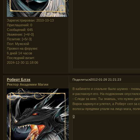
Зарегистрирован
: 2010-10-13
Приглашений:
0
Сообщений:
645
Уважение:
[+4/-0]
Позитив:
[+5/-3]
Пол:
Мужской
Провел на форуме:
6 дней 14 часов
Последний визит:
2024-12-30 11:18:06
Роберт Блэк
Поделиться
2012-01-26 21:21:23
Ректор Академии Магии
В кабинете и спальне было шумно - гном
и распахнул его. На подоконник опустилс
- Следи за нею. Ты знаешь, что нужно дел
Ворон каркнул и улетел, а Роберт сел за
волосы прядями упали на лицо мага, полн
0