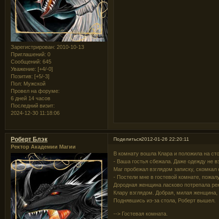
Зарегистрирован
: 2010-10-13
Приглашений:
0
Сообщений:
645
Уважение:
[+4/-0]
Позитив:
[+5/-3]
Пол:
Мужской
Провел на форуме:
6 дней 14 часов
Последний визит:
2024-12-30 11:18:06
Роберт Блэк
Поделиться
2012-01-26 22:20:11
Ректор Академии Магии
В комнату вошла Клара и положила на ст
- Ваша гостья сбежала. Даже одежду не в
Маг пробежал взглядом записку, скомкал 
- Постели мне в гостевой комнате, пожал
Дородная женщина ласково потрепала рек
Клару взглядом. Добрая, милая женщина, с
Поднявшись из-за стола, Роберт вышел.
--> Гостевая комната.