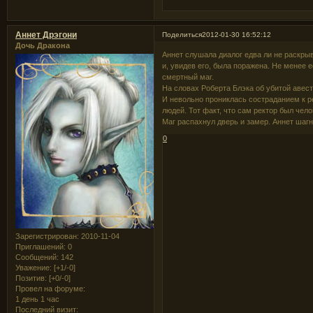
Аннет Дрэгони
Поделиться
2012-01-30 16:52:12
Дочь Дракона
Аннет слушала диалог едва ли не раскрыв
и, увидев его, была поражена. Не менее е
смертный маг.
На словах Роберта Блэка об убитой авес
И невольно прониклась состраданием к ре
людей. Тот факт, что сам ректор был чел
Маг распахнул дверь и замер. Аннет шагн
0
Зарегистрирован
: 2010-11-04
Приглашений:
0
Сообщений:
142
Уважение:
[+1/-0]
Позитив:
[+0/-0]
Провел на форуме:
1 день 1 час
Последний визит: