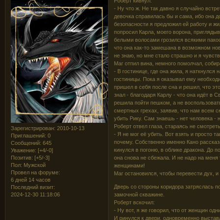
Роберт кивнул.
- Ну что ж. Не так давно я случайно встр
девочка справилась бы и сама, ибо она д
безопасности я предложил ей работу и жи
попросил Карла, моего ворона, приглядыва
белыми волосами грозился всякими пакост
что она как-то замешана в возможном нов
не знаю, но мне стало страшно и я чувств
Маг отпил вина, немного помолчал, соби
- В гостинице, где она жила, я наткнулся
гостиницы. Пока я оказывал ему необход
пришел в себя после сна и решил, что это
знал - благодаря Карлу - что она идёт в 
решила пойти пешком, а не воспользоват
смертных грехах, заявив, что нам всем с
убить Рику. Сам знаешь - нет человека - 
Роберт отвел глаза, стараясь не смотреть
Зарегистрирован
: 2010-10-13
- Я не мог её убить. Вот взять и просто т
Приглашений:
0
почему. Собственно именно Кано рассказа
Сообщений:
645
кинулся в погоню, в облике дракона. До 
Уважение:
[+4/-0]
Позитив:
[+5/-3]
она снова не сбежала. И не надо на меня
Пол:
Мужской
женщинами!
Провел на форуме:
Маг остановился, чтобы перевести дух, и т
6 дней 14 часов
Дверь со стороны коридора затряслась п
Последний визит:
2024-12-30 11:18:06
замочной скважине.
Роберт вскочил:
- Ну вот, я же говорил, что от женщин одн
И ринулся к двери, одновременно выстав