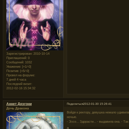
Зарегистрирован
: 2010-10-14
Приглашений:
0
Сообщений:
1032
Уважение:
[+1/-0]
Позитив:
[+5/-0]
Провел на форуме:
7 дней 4 часа
Последний визит:
2012-02-16 15:34:32
Аннет Дрэгони
Поделиться
2012-01-30 15:26:41
Дочь Дракона
Войдя к ректору, девушка немало удивилас
ночью.
- Ээээ... Здррасти... - выдавила она. - Та
0