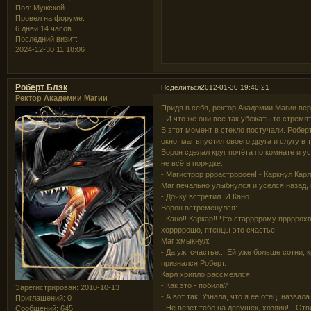
Пол:
Мужской
Провел на форуме:
6 дней 14 часов
Последний визит:
2024-12-30 11:18:06
Роберт Блэк
Поделиться
2012-01-30 19:40:21
Ректор Академии Магии
Придя в себя, ректор Академии Магии вер
- И что же они все так убежать-то стремя
В этот момент в стекло постучали. Роберт
окно, маг впустил своего друга и слугу в 
Ворон сделал круг почёта по комнате и у
не всё в порядке.
- Магистррр рррастррроен! - Каркнул Карл
Маг печально улыбнулся и уселся назад,
- Дочку встретил. И Кано.
Ворон встременулся:
- Кано!! Каркар!! Что старрррому пррррох
хоррррошо, птенцы это счастье!
Маг хмыкнул:
- Да уж, счастье... Ей уже больше сотни,
признался Роберт.
Карл хрипло рассмеялся:
- Как это - побила?
Зарегистрирован
: 2010-10-13
- А вот так. Узнала, что я её отец, назва
Приглашений:
0
- Не везет тебе на девушек, хозяин! - От
Сообщений:
645