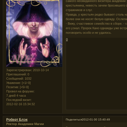
самого неожиданного визитера академии 
крестьянина, невесть зачем бросившего с
стражников и слуг.
Правда, у крестьян редко бывают столь 
более они не носят белую одежду. Ослеп
- Вижу, счастливое семейство в сборе. -
его узнал. Пророк Кано однажды уже встр
поговорить особо и не удалось.
0
Зарегистрирован
: 2010-10-14
Приглашений:
0
Сообщений:
1032
Уважение:
[+1/-0]
Позитив:
[+5/-0]
Провел на форуме:
7 дней 4 часа
Последний визит:
2012-02-16 15:34:32
Роберт Блэк
Поделиться
2012-01-30 15:40:49
Ректор Академии Магии