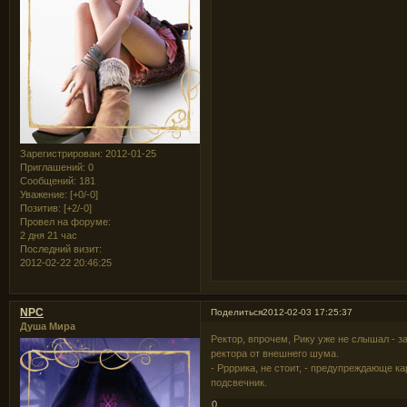
Зарегистрирован
: 2012-01-25
Приглашений:
0
Сообщений:
181
Уважение:
[+0/-0]
Позитив:
[+2/-0]
Провел на форуме:
2 дня 21 час
Последний визит:
2012-02-22 20:46:25
NPC
Поделиться
2012-02-03 17:25:37
Душа Мира
Ректор, впрочем, Рику уже не слышал - з
ректора от внешнего шума.
- Ррррика, не стоит, - предупреждающе ка
подсвечник.
0