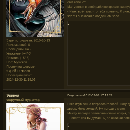
сам кабинет.
Маг уселся в своё рабочее кресло, кивну
- Итак, всё-таки, что тебя привело. Я зна
что ты высказал в обеденном зале.
0
Зарегистрирован
: 2010-10-13
Приглашений:
0
Сообщений:
645
Уважение:
[+4/-0]
Позитив:
[+5/-3]
Пол:
Мужской
Провел на форуме:
6 дней 14 часов
Последний визит:
2024-12-30 11:18:06
Эринея
Поделиться
2012-02-03 17:13:28
Форумный мурчатор
Рика изумленно потрясла головой. Подсл
дверь. Ноль эмоций. Ну погоди у меня.
Между пальцев заплясали синие искры, о
- Роберт, как ты думаешь, со скольки поп
0