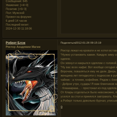
Сообщений:
645
Уважение:
[+4/-0]
Позитив:
[+5/-3]
Пол:
Мужской
Провел на форуме:
6 дней 14 часов
Последний визит:
2024-12-30 11:18:06
Роберт Блэк
Поделиться
2012-01-26 09:15:19
Ректор Академии Магии
Ректор лежал на кровати и не хотел вста
"Нужно установить камин. Каждую зиму со
одеяло.
Он зевнул и накрылся одеялом с головой
"Ну вас всех нафиг. Вот вообще сегодня 
Впрочем, поваляться ему не дали. Дверь
женщина лет пятидесяти с подносом в рук
чайник - а точнее, кофейник. Рядом с бл
- Доброе утро, сударь! Я вам блинчиков 
- Клаааарааа... - простонал из-под одеяла
От Клары отделаться было невозможно, п
уселся за стол и принялся завтракать. К
а Роберт только довольно бурчал, уписыв
0