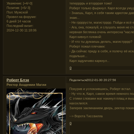
теперрррь и вторррая тоже!
Уважение:
[+4/-0]
Позитив:
[+5/-3]
Роберт только фыркнул. Карл всегда уму
Пол:
Мужской
- Знаешь, Карл, я себя таким идиотом да
Провел на форуме:
знаю...
6 дней 14 часов
- Не гррррусти, магистрррр. Пойди и всё 
Последний визит:
- Ага, она, пожалуй, и слушать меня не ст
2024-12-30 11:18:06
нервная беглянка очень интересна "насл
Карл кивнул головой:
- И что ты думаешь делать, магистрррр?
Роберт пожал плечами:
- Да сейчас приду в себя, и полечу её ис
подальше...
Карл задумчиво каркнул...
0
Роберт Блэк
Поделиться
2012-01-30 20:27:56
Ректор Академии Магии
Покурив и успокоившись, Роберт встал.
- Ну что ж, Карл, самое время немного по
С этими словами маг накинул плащ и выше
нахохлился.
Заперев заклинанием дверь, ректор поки
--> Ворота Тиссвилла
0