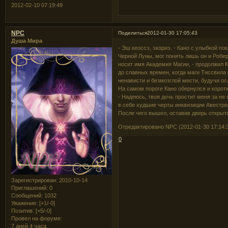
2012-02-10 07:19:49
NPC
Поделиться
2012-01-30 17:05:43
Душа Мира
- Эш кеоссэ, экориэ. - Кано с улыбкой по
Черной Луны, мог понять лишь он и Робер
носит имя Академия Магии, - продолжил К
до славных времен, когда маги Тиссвила 
ненависти и безмозглой мести, будучи о
На самом пороге Кано обернулся и коротк
- Надеюсь, твоя дочь простит меня за не
в себе худшие черты инквизиции Авестро
После чего вышел, оставив дверь открыт
Отредактировано NPC (2012-01-30 17:14:
0
Зарегистрирован
: 2010-10-14
Приглашений:
0
Сообщений:
1032
Уважение:
[+1/-0]
Позитив:
[+5/-0]
Провел на форуме:
7 дней 4 часа