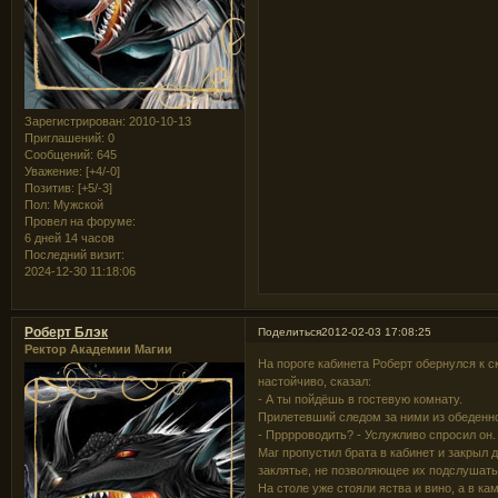
Зарегистрирован
: 2010-10-13
Приглашений:
0
Сообщений:
645
Уважение:
[+4/-0]
Позитив:
[+5/-3]
Пол:
Мужской
Провел на форуме:
6 дней 14 часов
Последний визит:
2024-12-30 11:18:06
Роберт Блэк
Поделиться
2012-02-03 17:08:25
Ректор Академии Магии
На пороге кабинета Роберт обернулся к с
настойчиво, сказал:
- А ты пойдёшь в гостевую комнату.
Прилетевший следом за ними из обеденно
- Прррроводить? - Услужливо спросил он.
Маг пропустил брата в кабинет и закрыл 
заклятье, не позволяющее их подслушать
На столе уже стояли яства и вино, а в ка